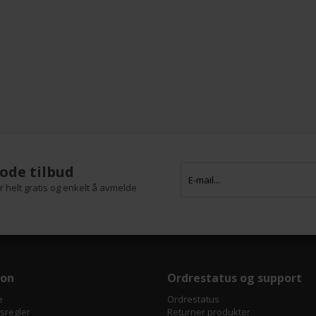
ode tilbud
 helt gratis og enkelt å avmelde
jon
Ordrestatus og support
e
Ordrestatus
tsregler
Returner produkter