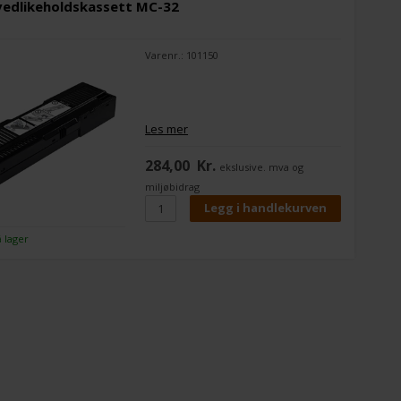
vedlikeholdskassett MC-32
Varenr.: 101150
Les mer
284,00
Kr.
ekslusive. mva og
miljøbidrag
å lager