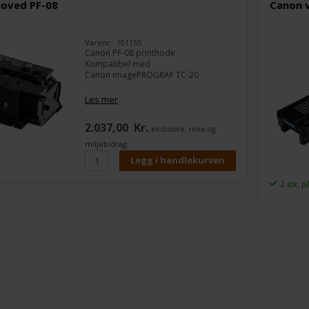
hoved PF-08
Canon 
Varenr.: 101155
Canon PF-08 printhode
Kompatibel med
Canon imagePROGRAF TC-20
Les mer
2.037,00
Kr.
ekslusive. mva og
miljøbidrag
2 stk. p