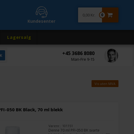
0,00 Kr.
0
Kundesenter
Lagersalg
+45 3686 8080
Man-Fre 9-15
Vis uten MVA
FI-050 BK Black, 70 ml blekk
Varenr.: 101151
Denne 70 ml PFI-050 BK svarte