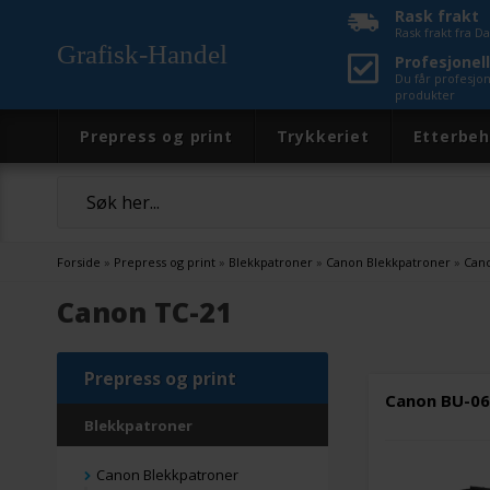
Rask frakt
Rask frakt fra 
Grafisk-Handel
Profesjonell
Du får profesjo
produkter
Prepress og print
Trykkeriet
Etterbeh
Forside
»
Prepress og print
»
Blekkpatroner
»
Canon Blekkpatroner
»
Can
Canon TC-21
Prepress og print
Canon BU-06
Blekkpatroner
Canon Blekkpatroner