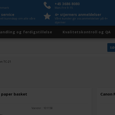
+45 3686 8080
Danmark
Man-Fre 9-15
 service
4+ stjerners anmeldelser
nell kunnskap om alle våre
Våre kunder gir oss anmeldelser på 4+
stjerner
andling og ferdigstillelse
Kvalitetskontroll og QA
on TC-21
 paper basket
Canon P
Varenr.: 101158