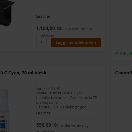
Les mer
1.104,00
Kr.
ekslusive. mva og
miljøbidrag
5 stk. p
0 C Cyan, 70 ml blekk
Canon P
Varenr.: 101152
Denne 70 ml PFI-050 C Cyan
blekkflasken bruker Canons Lucia TD
blekksystem.
Canons Lucia TD blekk gir god
utskriftskvalitet og holdbarhet.
Les mer
Spesialdesignet blekkteknologi som
gir god svartfarge på matt og blankt
550,00
Kr.
ekslusive. mva og
papir.
miljøbidrag