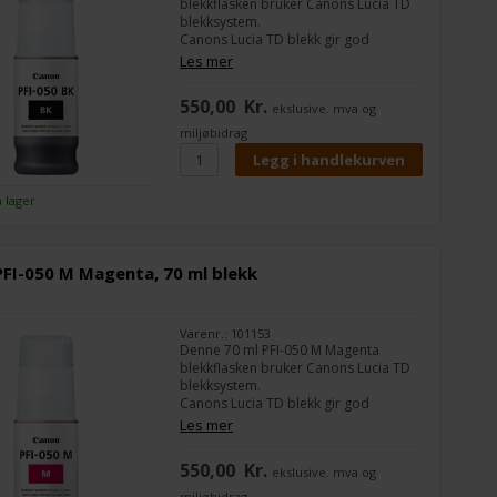
blekkflasken bruker Canons Lucia TD
blekksystem.
Canons Lucia TD blekk gir god
utskriftskvalitet og holdbarhet.
Les mer
Spesialdesignet blekkteknologi som
gir en dyp sort på matte og blanke
550,00
Kr.
ekslusive. mva og
papirtyper.
miljøbidrag
å lager
FI-050 M Magenta, 70 ml blekk
Varenr.: 101153
Denne 70 ml PFI-050 M Magenta
blekkflasken bruker Canons Lucia TD
blekksystem.
Canons Lucia TD blekk gir god
utskriftskvalitet og holdbarhet.
Les mer
Spesielt designet blekkteknologi som
gir en god sort farge på matt og
550,00
Kr.
ekslusive. mva og
blankt papir.
miljøbidrag