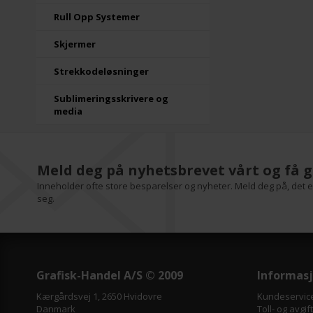
Rull Opp Systemer
Skjermer
Strekkodeløsninger
Sublimeringsskrivere og
media
Meld deg på nyhetsbrevet vårt og få g
Inneholder ofte store besparelser og nyheter. Meld deg på, det er
seg.
Grafisk-Handel A/S © 2009
Informas
Kærgårdsvej 1, 2650 Hvidovre
Kundeservic
Danmark
Toll- og avgif