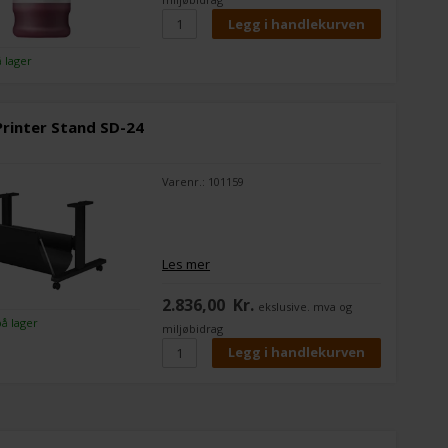
å lager
rinter Stand SD-24
Varenr.: 101159
Les mer
2.836,00
Kr.
ekslusive. mva og
på lager
miljøbidrag