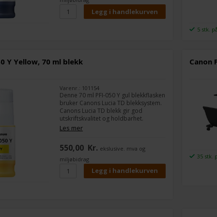
5 stk. p
0 Y Yellow, 70 ml blekk
Canon P
Varenr.: 101154
Denne 70 ml PFI-050 Y gul blekkflasken
bruker Canons Lucia TD blekksystem.
Canons Lucia TD blekk gir god
utskriftskvalitet og holdbarhet.
Spesialdesignet blekkteknologi som
Les mer
gir en god sort farge på matt og
blankt papir.
550,00
Kr.
ekslusive. mva og
35 stk. 
miljøbidrag