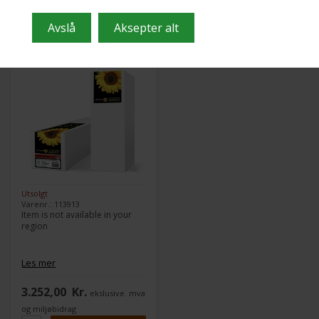
Item is not available in
your region
Utsolgt
Varenr.: 113913
Item is not available in your
region
Les mer
3.252,00
Kr.
ekslusive. mva
og miljøbidrag