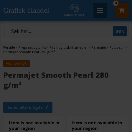
0
Grafisk-Handel
Kundesenter
Forside
»
Prepress og print
»
Papir og utskriftsmedier
»
Permajet
»
Fotopapir
»
Permajet Smooth Pearl 280 g/m²
Vis uten MVA
Permajet Smooth Pearl 280
g/m²
Sorter etter billigste m²
Item is not available in
Item is not available in
your region
your region