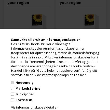
your region
your region
Samtykke til bruk av informasjonskapsler
Hos Grafisk-Handel bruker vi våre egne
informasjonskapsler og informasjonskapsler fra
tredjeparter for optimalisering, statistikk, markedsføring og
1 stk. på lager
Utsolgt
for å målrette innhold. Vi bruker informasjonskapsler for å
Varenr.: 113911
Varenr.: 113912
forbedre brukervennligheten til nettstedet vårt og gjør det
Item is not available in your
Item is not available in your
derfor enda enklere for deg å besøke og bruke Grafisk-
region
region
Handel. Klikk på "Godta hele nettopplevelsen" for å gi ditt
samtykke til bruk av informasjonskapsler.
Les mer.
Les mer
Les mer
Nødvendig
Markedsføring
1.319,00
Kr.
2.401,00
Kr.
ekslusive. mva
ekslusive. mva
Funksjonell
og miljøbidrag
og miljøbidrag
Statistisk
Vis informasjonskapseldetaljer