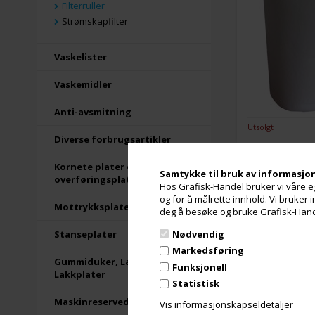
Filterruller
Strømskapfilter
Vaskelister
Vaskemidler
Anti-avsmitning
Utsolgt
Diverse forbrugsartikler
Kornete plater og
Strømskapsfi
Samtykke til bruk av informasjo
overføringsplater
Hos Grafisk-Handel bruker vi våre eg
og for å målrette innhold. Vi bruker
Mottrykksplater
deg å besøke og bruke Grafisk-Handel
Nødvendig
Stanseplater
Markedsføring
Gummiduker, Lakkduker og
Funksjonell
Lakkplater
Statistisk
Maskinreservedeler
Vis informasjonskapseldetaljer