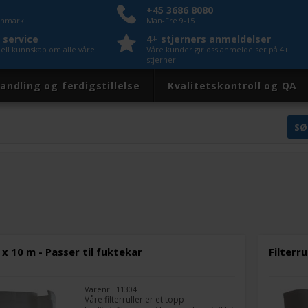
+45 3686 8080
Danmark
Man-Fre 9-15
 service
4+ stjerners anmeldelser
nell kunnskap om alle våre
Våre kunder gir oss anmeldelser på 4+
stjerner
andling og ferdigstillelse
Kvalitetskontroll og QA
m x 10 m - Passer til fuktekar
Filterru
Varenr.: 11304
Våre filterruller er et topp