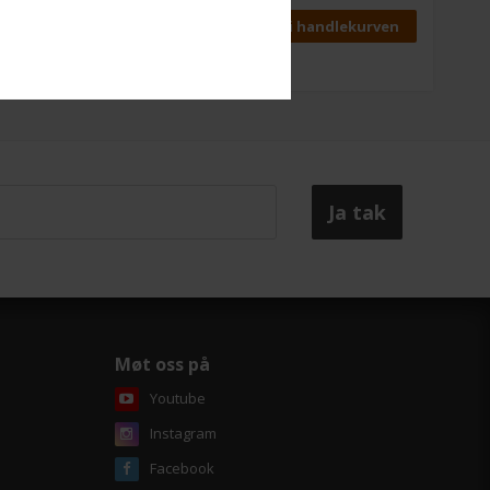
Passer til arktrykk, coldset, heatset og
flexo.
Møt oss på
Youtube
Instagram
Facebook