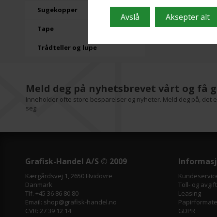
Sugekopper
Tape
Utsolgt
Trådteller og lupe
Meld deg på nyhetsbrevet vårt og få g
Inneholder ofte store besparelser og nyheter. Meld deg på, det er
seg.
Grafisk-Handel A/S © 2009
Informas
Kærgårdsvej 1, 2650 Hvidovre
Kundeservic
Danmark
Toll- og avgif
Tlf. +45 36 86 80 80
Leasing
Email: shop@grafisk-handel.no
Papirformater
CVR: 27 39 12 14
GDPR