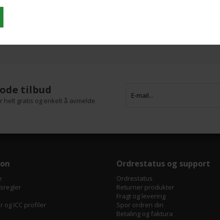
Passer til arktrykk, coldset, heatset og
flexo.
Utsolgt
ode tilbud
 helt gratis og enkelt å avmelde
jon
Ordrestatus og support
e
Ordrestatus
tsregler
Returner produkter
Fragt og levering
 og ICC profiler
Spor ordren din
Betaling og faktura