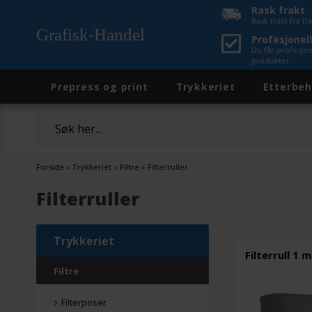
Rask frakt
Rask frakt fra 
Grafisk-Handel
Profesjonell
Du får profesjo
produkter
Prepress og print
Trykkeriet
Etterbeh
Forside
»
Trykkeriet
»
Filtre
»
Filterruller
Filterruller
Trykkeriet
Filterrull 1 
Filtre
Filterposer