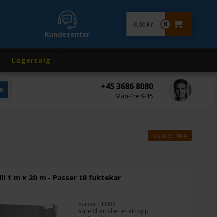
0,00 Kr.
0
Kundesenter
Lagersalg
+45 3686 8080
Man-Fre 9-15
Vis uten MVA
lll 1 m x 20 m - Passer til fuktekar
Varenr.: 11305
Våre filterruller er et topp