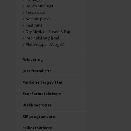
Rauch MediaJet
Tecco papir
Sample packs
Test fans
Dry Minilab - Epson & Fuji
Papir skåret på mål
Plotterpapir i A1 og A0
Arkivering
Just Normlicht
Pantone fargevifter
Storformatskrivere
Blekkpatroner
RIP programvare
Etikettskrivere