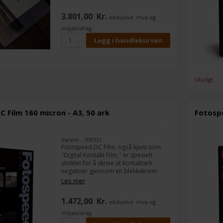
mørkeromsprosess, fra alternative
prosesser som cyanotype og
3.801,00
Kr.
ekslusive. mva og
argyrotypetrykk til kontakttrykk på
sølvgelatinpapir.
miljøbidrag
Utsolgt
 Film 160 micron - A3, 50 ark
Fotospe
Varenr.: 109331
Fotospeed DC Film, også kjent som
"Digital Kontakt Film," er spesielt
utviklet for å skrive ut kontaktark
negativer gjennom en blekkskriver.
Filmen kan brukes i enhver
Les mer
mørkeromsprosess, enten det er
alternative prosesser (cyanotype- og
1.472,00
Kr.
ekslusive. mva og
argyrotypetrykk) eller kontakttrykk på
sølvbasert papir.
miljøbidrag