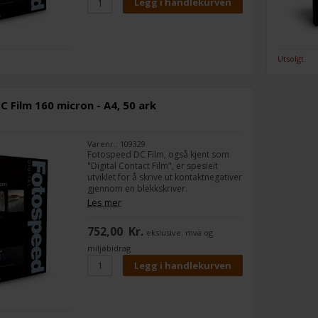
Utsolgt
 Film 160 micron - A4, 50 ark
Varenr.: 109329
Fotospeed DC Film, også kjent som
"Digital Contact Film", er spesielt
utviklet for å skrive ut kontaktnegativer
gjennom en blekkskriver.
Filmen kan brukes til enhver
Les mer
mørkeromsprosess, fra alternative
prosesser som cyanotype- og
752,00
Kr.
ekslusive. mva og
argyrotypetrykk, til kontaktrykk på
sølvgelatinpapir.
miljøbidrag