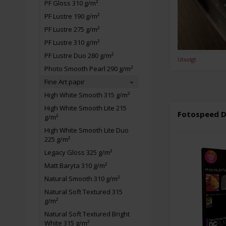
PF Gloss 310 g/m²
PF Lustre 190 g/m²
PF Lustre 275 g/m²
PF Lustre 310 g/m²
PF Lustre Duo 280 g/m²
Utsolgt
Photo Smooth Pearl 290 g/m²
Fine Art papir
High White Smooth 315 g/m²
High White Smooth Lite 215
Fotospeed DC
g/m²
High White Smooth Lite Duo
225 g/m²
Legacy Gloss 325 g/m²
Matt Baryta 310 g/m²
Natural Smooth 310 g/m²
Natural Soft Textured 315
g/m²
Natural Soft Textured Bright
White 315 g/m²