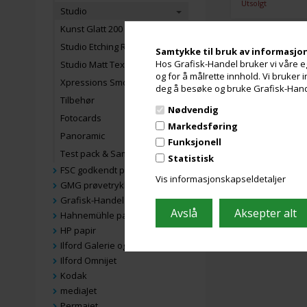
Utsolgt
Studio
Kunst Glatt 200
Studio Etching Rag
Samtykke til bruk av informasjo
Hos Grafisk-Handel bruker vi våre eg
Studio Matt Textured Rag 310
og for å målrette innhold. Vi bruker
Xpressions Smooth 300
deg å besøke og bruke Grafisk-Handel
Tilbehør
Nødvendig
Fotocards
Markedsføring
Panoramic
Funksjonell
Test pack & Samples
Statistisk
FSC godkendt papir
Vis informasjonskapseldetaljer
GMG prøvetrykkspapir
Grafisk-Handel papir
Hahnemühle papir
HP papir
Ilford Galerie og Fine Art
Ilford Omnijet
Kodak
mediaJet
Permajet