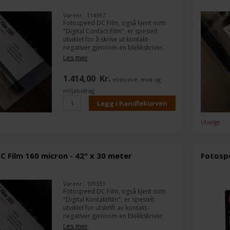
Varenr.: 114397
Fotospeed DC Film, også kjent som
"Digital Contact Film", er spesielt
utviklet for å skrive ut kontakt-
negativer gjennom en blekkskriver.
Les mer
Filmen kan brukes i enhver
mørkeromsprosess, fra alternative
1.414,00
Kr.
ekslusive. mva og
prosesser som cyanotype- og
argyrotype-trykk til kontakttrykk på
miljøbidrag
sølvgelatinpapir.
Utsolgt
 Film 160 micron - 42" x 30 meter
Fotospe
Varenr.: 109333
Fotospeed DC Film, også kjent som
"Digital Kontaktfilm", er spesielt
utviklet for utskrift av kontakt-
negativer gjennom en blekkskriver.
Filmen kan brukes til enhver
Les mer