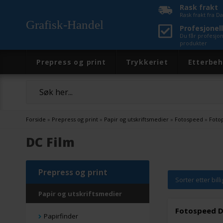
Rask frakt
Rask frakt fra 
Grafisk-Handel
Profesjonell
Du får profesjo
produkter
Prepress og print
Trykkeriet
Etterbeh
Forside
»
Prepress og print
»
Papir og utskriftsmedier
»
Fotospeed
»
Foto
DC Film
Prepress og print
Sorter etter bill
Papir og utskriftsmedier
Fotospeed DC
Papirfinder