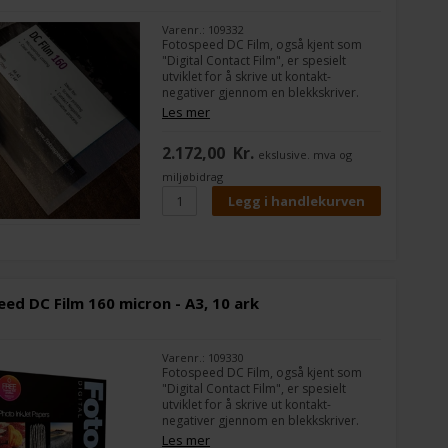
Varenr.: 109332
Fotospeed DC Film, også kjent som
"Digital Contact Film", er spesielt
utviklet for å skrive ut kontakt-
negativer gjennom en blekkskriver.
Filmen kan brukes i enhver
Les mer
mørkeromsprosess, fra alternative
prosesser som cyanotype- og
2.172,00
Kr.
ekslusive. mva og
argyrotype-trykk til kontakttrykk på
sølvgelatinpapir.
miljøbidrag
ed DC Film 160 micron - A3, 10 ark
Varenr.: 109330
Fotospeed DC Film, også kjent som
"Digital Contact Film", er spesielt
utviklet for å skrive ut kontakt-
negativer gjennom en blekkskriver.
Filmen kan brukes til enhver
Les mer