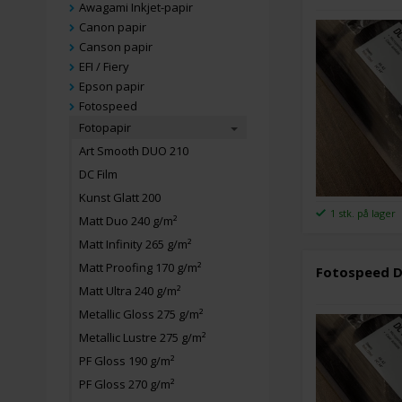
Awagami Inkjet-papir
Canon papir
Canson papir
EFI / Fiery
Epson papir
Fotospeed
Fotopapir
Art Smooth DUO 210
DC Film
Kunst Glatt 200
1 stk. på lager
Matt Duo 240 g/m²
Matt Infinity 265 g/m²
Matt Proofing 170 g/m²
Fotospeed DC
Matt Ultra 240 g/m²
Metallic Gloss 275 g/m²
Metallic Lustre 275 g/m²
PF Gloss 190 g/m²
PF Gloss 270 g/m²