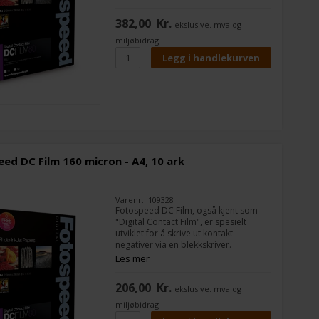
mørkeromsprosess, fra alternative
prosesser som cyanotype- og
382,00
Kr.
ekslusive. mva og
argyrotypetrykk, til kontakttrykk på
sølvgelatinepapir.
miljøbidrag
ed DC Film 160 micron - A4, 10 ark
Varenr.: 109328
Fotospeed DC Film, også kjent som
"Digital Contact Film", er spesielt
utviklet for å skrive ut kontakt
negativer via en blekkskriver.
Filmen kan brukes til enhver
Les mer
mørkeromsprosess, fra alternative
prosesser som cyanotypi og
206,00
Kr.
ekslusive. mva og
argyrotypetrykk, til kontakttrykk på
sølvgelatinapapir.
miljøbidrag