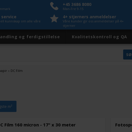
+45 3686 8080
Danmark
Man-Fre 9-15
 service
4+ stjerners anmeldelser
nell kunnskap om alle våre
Våre kunder gir oss anmeldelser på 4+
stjerner
andling og ferdigstillelse
Kvalitetskontroll og QA
papir
»
DC Film
igste m²
 Film 160 micron - 17" x 30 meter
Fotospe