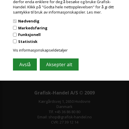
derfor enda enklere for deg å besøke og bruke Grafisk-
Handel. Klikk på "Godta hele nettopplevelsen" for å gi ditt
Meld deg på nyhetsbrevet vårt og få gode
samtykke til bruk av informasjonskapsler.
Les mer.
tilbud
Nødvendig
Inneholder ofte store besparelser og nyheter. Meld deg på, det er helt
Markedsføring
gratis og enkelt å avmelde seg.
Funksjonell
Statistisk
Vis informasjonskapseldetaljer
Grafisk-Handel A/S © 2009
Kærgårdsvej 1, 2650 Hvidovre
Danmark
Tlf. +45 36 86 80 80
Email: shop@grafisk-handel.no
CVR: 27 39 12 14