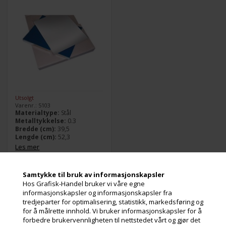
Utsolgt
Varenr.: 5103
Materialtype:
Stål
Metalltykkelse:
0.3
Bredde (cm):
39,5
Lengde (cm):
52,3
Les mer
1.045,00
Kr.
ekslusive. mva
Samtykke til bruk av informasjonskapsler
og miljøbidrag
Hos Grafisk-Handel bruker vi våre egne
informasjonskapsler og informasjonskapsler fra
tredjeparter for optimalisering, statistikk, markedsføring og
for å målrette innhold. Vi bruker informasjonskapsler for å
forbedre brukervennligheten til nettstedet vårt og gjør det