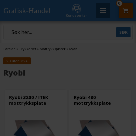
0
Grafisk-Handel
Kundesenter
Forside
»
Trykkeriet
»
Mottrykksplater
»
Ryobi
Vis uten MVA
Ryobi
Ryobi 3200 / ITEK
Ryobi 480
mottrykksplate
mottrykksplate