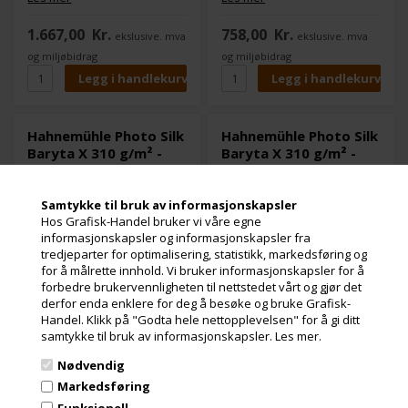
plakatutskrift.
plakatutskrift.
Bary overflatebelegget gir
Bary overflatebelegget gir
1.667,00
Kr.
758,00
Kr.
ekslusive. mva
ekslusive. mva
inntrykk av et tradisjonelt
inntrykk av et tradisjonelt
sølvhalogenid fotopapir.
sølvhalogenid fotopapir.
og miljøbidrag
og miljøbidrag
Hahnemühle Photo Silk
Hahnemühle Photo Silk
Baryta X 310 g/m² -
Baryta X 310 g/m² -
A3+ Box
A4, 25 ark
Samtykke til bruk av informasjonskapsler
Hos Grafisk-Handel bruker vi våre egne
informasjonskapsler og informasjonskapsler fra
tredjeparter for optimalisering, statistikk, markedsføring og
for å målrette innhold. Vi bruker informasjonskapsler for å
forbedre brukervennligheten til nettstedet vårt og gjør det
derfor enda enklere for deg å besøke og bruke Grafisk-
Handel. Klikk på "Godta hele nettopplevelsen" for å gi ditt
samtykke til bruk av informasjonskapsler.
Les mer.
Nødvendig
2 stk. på lager
2 stk. på lager
Varenr.: 108768
Varenr.: 108766
Markedsføring
Photo Silk Baryta X er et
Photo Silk Baryta X er et
cellulosepapir med et
cellulosepapir med et
Funksjonell