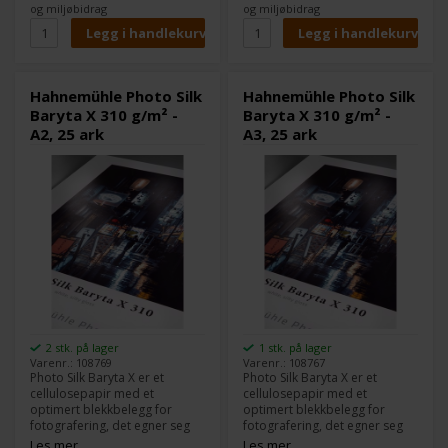
sølvhalogenid fotopapir.
sølvhalogenid fotopapir.
og miljøbidrag
og miljøbidrag
Hahnemühle Photo Silk
Hahnemühle Photo Silk
Baryta X 310 g/m² -
Baryta X 310 g/m² -
A2, 25 ark
A3, 25 ark
2 stk. på lager
1 stk. på lager
Varenr.: 108769
Varenr.: 108767
Photo Silk Baryta X er et
Photo Silk Baryta X er et
cellulosepapir med et
cellulosepapir med et
optimert blekkbelegg for
optimert blekkbelegg for
fotografering, det egner seg
fotografering, det egner seg
perfekt for foto- og
perfekt for foto- og
Les mer
Les mer