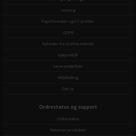
Leasing
Papirformater og ICC profiler
GDPR
Nyheder fra Grafisk-Handel
Kjøpsvilkår
Leverandørliste
Miljøbidrag
Om os
Ordrestatus og support
Ordrestatus
Returner produkter