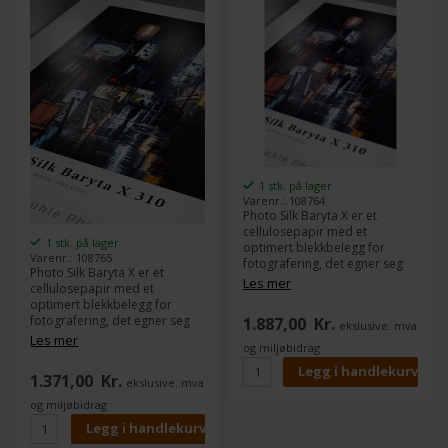
1 stk. på lager
Varenr.: 108764
Photo Silk Baryta X er et
cellulosepapir med et
1 stk. på lager
optimert blekkbelegg for
Varenr.: 108765
fotografering, det egner seg
Photo Silk Baryta X er et
perfekt for foto- og
Les mer
cellulosepapir med et
plakatutskrift.
optimert blekkbelegg for
Bary overflatebelegget gir
fotografering, det egner seg
1.887,00
Kr.
ekslusive. mva
inntrykk av et tradisjonelt
perfekt for foto- og
Les mer
sølvhalogenid fotopapir.
og miljøbidrag
plakatutskrift.
Bary overflatebelegget gir
1.371,00
Kr.
ekslusive. mva
inntrykk av et tradisjonelt
sølvhalogenid fotopapir.
og miljøbidrag