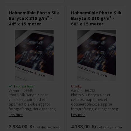
Hahnemühle Photo Silk
Hahnemühle Photo Silk
Baryta X 310 g/m² -
Baryta X 310 g/m² -
44" x 15 meter
60" x 15 meter
1 stk. på lager
Utsolgt
Varenr.: 108763
Varenr.: 108762
Photo Silk Baryta X er et
Photo Silk Baryta X er et
cellulosepapir med et
cellulosepapir med et
optimert blekkbelegg for
optimert blekkbelegg for
fotografering, det egner seg
fotografering, det egner seg
perfekt for foto- og
perfekt for foto- og
Les mer
Les mer
plakatutskrift.
plakatutskrift.
Bary overflatebelegget gir
Bary overflatebelegget gir
2.984,00
Kr.
4.138,00
Kr.
ekslusive. mva
ekslusive. mva
inntrykk av et tradisjonelt
inntrykk av et tradisjonelt