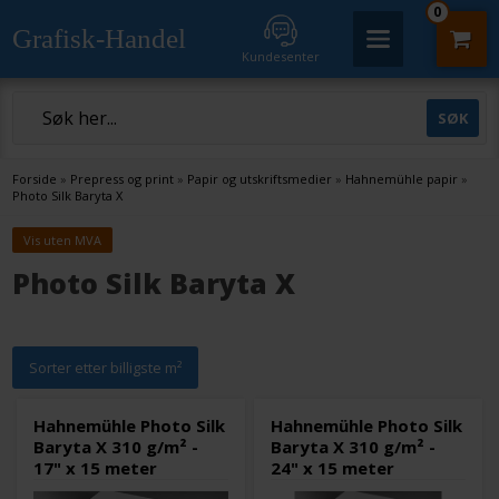
0
Grafisk-Handel
Kundesenter
Forside
»
Prepress og print
»
Papir og utskriftsmedier
»
Hahnemühle papir
»
Photo Silk Baryta X
Vis uten MVA
Photo Silk Baryta X
Sorter etter billigste m²
Hahnemühle Photo Silk
Hahnemühle Photo Silk
Baryta X 310 g/m² -
Baryta X 310 g/m² -
17" x 15 meter
24" x 15 meter