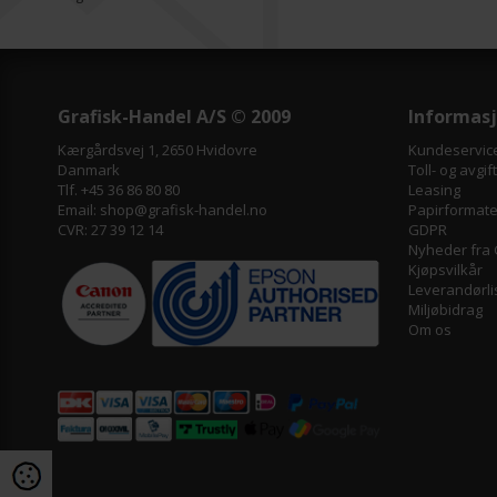
Grafisk-Handel A/S © 2009
Informas
Kærgårdsvej 1, 2650 Hvidovre
Kundeservic
Danmark
Toll- og avgif
Tlf. +45 36 86 80 80
Leasing
Email: shop@grafisk-handel.no
Papirformater
CVR: 27 39 12 14
GDPR
Nyheder fra 
Kjøpsvilkår
Leverandørli
Miljøbidrag
Om os