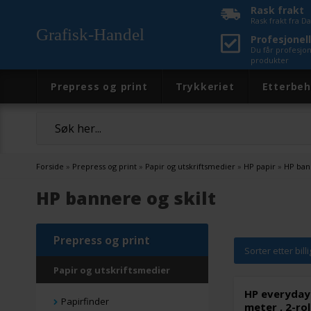
Rask frakt
Rask frakt fra 
Grafisk-Handel
Profesjonell
Du får profesjo
produkter
Prepress og print
Trykkeriet
Etterbeh
Forside
»
Prepress og print
»
Papir og utskriftsmedier
»
HP papir
»
HP bann
HP bannere og skilt
Prepress og print
Sorter etter bill
Papir og utskriftsmedier
HP everyday
Papirfinder
meter , 2-rol