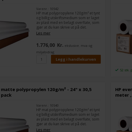
Varenr.: 10542
HP mat polypropylene 120g/m² et tynt
og billig utskriftsmedium som er laget
av plast med en belagt overflate, som
gjør at du kan skrive ut på det.
Det brukes ofte til skilting som skal
Les mer
være utendørs i korte perioder, da
det ikke tar imot fukt, f.eks. A-skilter.
1.776,00
Kr.
ekslusive. mva og
Det er 2 ruller i pakken.
miljøbidrag
Bredde:
42"
Lengde på rullen:
30,5 m
52 stk. 
 matte polypropylen 120g/m² - 24" x 30,5
HP ever
l pack
meter ,
Varenr.: 10540
HP mat polypropylene 120g/m² et tynt
og billig utskriftsmedium som er laget
av plast med en belagt overflate, som
gjør at du kan skrive ut på det.
Det brukes ofte til skilting som skal
Les mer