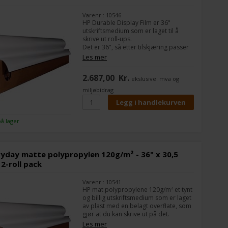
Varenr.: 10546
HP Durable Display Film er 36"
utskriftsmedium som er laget til å
skrive ut roll-ups.
Det er 36", så etter tilskjæring passer
det perfekt til 85 cm roll-up-systemer.
Les mer
Det er en grå "block out" på baksiden
2.687,00
Kr.
ekslusive. mva og
så det ikke kommer lys gjennom fra
bakgrunnen på dine roll-ups
miljøbidrag
Du kan skrive ut skarp grafikk og
bilder med normale inkjetskrivere fra
f.eks. Epson, HP og Canon.
på lager
Bredde:
36"
Lengde på rullen:
15,2 m
yday matte polypropylen 120g/m² - 36" x 30,5
 2-roll pack
Varenr.: 10541
HP mat polypropylene 120g/m² et tynt
og billig utskriftsmedium som er laget
av plast med en belagt overflate, som
gjør at du kan skrive ut på det.
Det brukes ofte til skilting som skal
Les mer