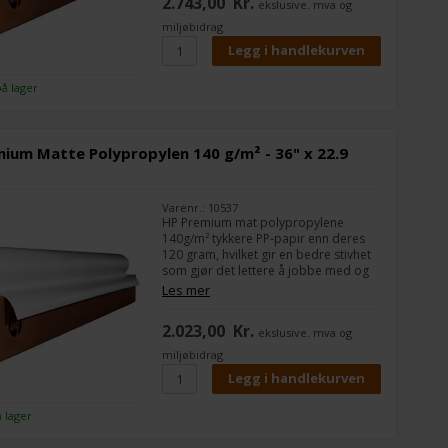
2.743,00
Kr.
ekslusive. mva og
baksiden. Og utskriftene er brannsikre
med NFPA701 og B1-godkjente
miljøbidrag
brannsertifiseringer.
på lager
ium Matte Polypropylen 140 g/m² - 36" x 22.9
Varenr.: 10537
HP Premium mat polypropylene
140g/m² tykkere PP-papir enn deres
120 gram, hvilket gir en bedre stivhet
som gjør det lettere å jobbe med og
mer holdbart i f.eks. A-skilter og
Les mer
utendørs snaprammer.
2.023,00
Kr.
ekslusive. mva og
Det brukes ofte til skilting som skal
være utendørs i korte perioder, da
miljøbidrag
det ikke tar imot fukt.
Bredde:
36"
Lengde på rullen:
22,9 m
å lager