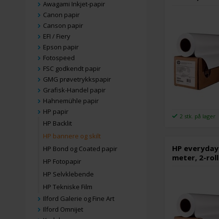
Awagami Inkjet-papir
Canon papir
Canson papir
EFI / Fiery
Epson papir
Fotospeed
FSC godkendt papir
GMG prøvetrykkspapir
Grafisk-Handel papir
Hahnemühle papir
HP papir
2 stk. på lager
HP Backlit
HP bannere og skilt
HP everyday
HP Bond og Coated papir
meter, 2-rol
HP Fotopapir
HP Selvklebende
HP Tekniske Film
Ilford Galerie og Fine Art
Ilford Omnijet