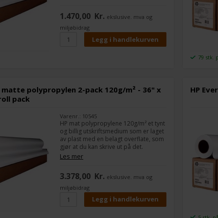
være utendørs i korte perioder, da
det ikke tar imot fukt, f.eks. A-skilter.
1.470,00
Kr.
ekslusive. mva og
Det er 2 ruller i pakken.
miljøbidrag
Bredde:
24"
Lengde på rullen:
30,5 m
79 stk. 
 matte polypropylen 2-pack 120g/m² - 36" x
HP Ever
roll pack
Varenr.: 10545
HP mat polypropylene 120g/m² et tynt
og billig utskriftsmedium som er laget
av plast med en belagt overflate, som
gjør at du kan skrive ut på det.
Det brukes ofte til skilting som skal
Les mer
være utendørs i korte perioder, da
det ikke tar imot fukt, f.eks. A-skilter.
3.378,00
Kr.
ekslusive. mva og
Det er 2 ruller i pakken.
miljøbidrag
Bredde:
36"
Lengde på rullen:
61 m
5 stk. p