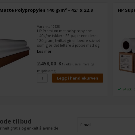
atte Polypropylen 140 g/m² - 42" x 22.9
HP Supe
Varenr.: 10538
HP Premium mat polypropylene
140g/m² tykkere PP-papir enn deres
120 gram, hvilket gir en bedre stivhet
som gjør det lettere å jobbe med og
mer holdbart i f.eks. A-skilter og
Les mer
utendørs snaprammer.
2.458,00
Kr.
ekslusive. mva og
Det brukes ofte til skilting som skal
være utendørs i korte perioder, da
miljøbidrag
det ikke tar imot fukt.
Bredde:
42"
Lengde på rullen:
22,9 m
84 stk. 
ode tilbud
 helt gratis og enkelt å avmelde