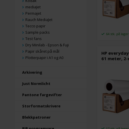
Kodak
mediaJet
Permajet
Rauch MediaJet
Tecco papir
Sample packs
64 stk. på lager
Test fans
Dry Minilab - Epson & Fuji
Papir skåret på mål
HP everyday
Plotterpapir i A1 og A0
61 meter, 2-
Arkivering
Just Normlicht
Pantone fargevifter
Storformatskrivere
Blekkpatroner
RIP programvare
17 stk. på lager