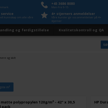
+45 3686 8080
Danmark
Man-Fre 9-15
 service
4+ stjerners anmeldelser
nell kunnskap om alle våre
Våre kunder gir oss anmeldelser på 4+
stjerner
andling og ferdigstillelse
Kvalitetskontroll og QA
ere og skilt
igste m²
 matte polypropylen 120g/m² - 42" x 30,5
HP Dura
l pack