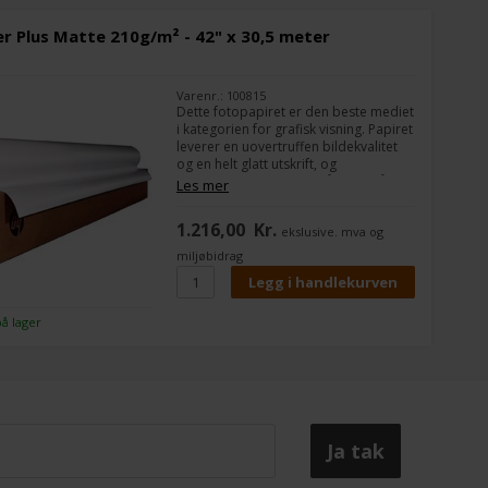
r Plus Matte 210g/m² - 42" x 30,5 meter
Varenr.: 100815
Dette fotopapiret er den beste mediet
i kategorien for grafisk visning. Papiret
leverer en uovertruffen bildekvalitet
og en helt glatt utskrift, og
produktiviteten er helt på topp på
Les mer
grunn av dets allsidige
bruksmuligheter og øyeblikkelig
1.216,00
Kr.
ekslusive. mva og
tørking. I tillegg er papiret svært egnet
for laminering.
miljøbidrag
på lager