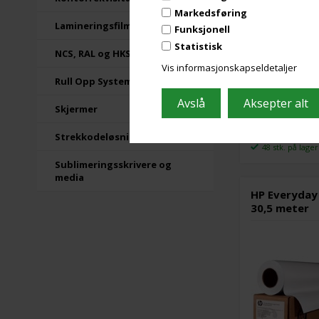
Markedsføring
Lamineringsfilm
Funksjonell
Statistisk
NCS, RAL og HKS fargekort
Vis informasjonskapseldetaljer
Rull Opp Systemer
Skjermer
Strekkodeløsninger
48 stk. på lager
Sublimeringsskrivere og
media
HP Everyday 
30,5 meter