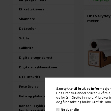
Etikettskrivere
HP Everyday
Skannere
meter
Datacolor
X-Rite
Calibrite
Digitale tegnebrett
Digitale trykkmaskiner
DTF-utskrift
Utsolgt
Foto Drylab
Samtykke til bruk av informasjo
Hos Grafisk-Handel bruker vi våre eg
Foto og plakatrammer
HP Everyday
og for å målrette innhold. Vi bruker
meter
deg å besøke og bruke Grafisk-Handel
Kontor - Trykk og
Nødvendig
kontorrekvisita