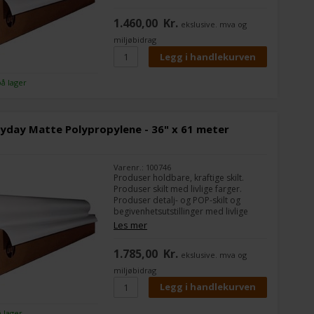
være utendørs i korte perioder, da
det ikke tar imot fukt, f.eks. A-skilter.
1.460,00
Kr.
ekslusive. mva og
Det er 2 ruller i pakken.
miljøbidrag
Bredde:
36"
Lengde på rullen:
30,5 m
på lager
yday Matte Polypropylene - 36" x 61 meter
Varenr.: 100746
Produser holdbare, kraftige skilt.
Produser skilt med livlige farger.
Produser detalj- og POP-skilt og
begivenhetsutstillinger med livlige
farger og iøynefallende bildekvalitet.
Les mer
Denne matte polypropylen gir
utmerket allsidighet og verdi for et
1.785,00
Kr.
ekslusive. mva og
bredt spekter av innendørs- og
utendørsapplikasjoner. Skriv ut, bruk,
miljøbidrag
håndter og laminér med letthet.
Oppretthold maksimal produktivitet.
HP Everyday Matte Polypropylene er
enkel å bruke og håndtere, enten du
å lager