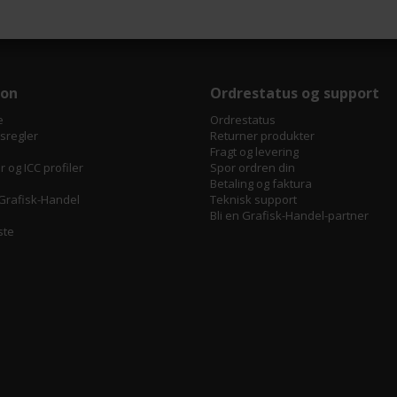
jon
Ordrestatus og support
e
Ordrestatus
tsregler
Returner produkter
Fragt og levering
 og ICC profiler
Spor ordren din
Betaling og faktura
Grafisk-Handel
Teknisk support
Bli en Grafisk-Handel-partner
ste