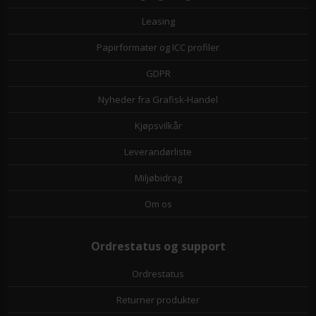
Leasing
Papirformater og ICC profiler
GDPR
Nyheder fra Grafisk-Handel
Kjøpsvilkår
Leverandørliste
Miljøbidrag
Om os
Ordrestatus og support
Ordrestatus
Returner produkter