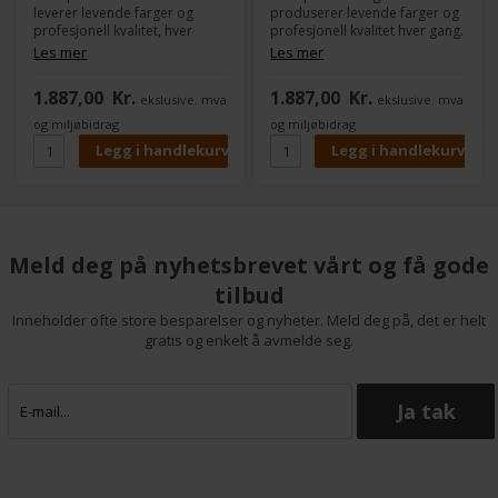
leverer levende farger og
produserer levende farger og
profesjonell kvalitet, hver
profesjonell kvalitet hver gang.
gang. Originale HP-produkter
Originale HP-produkter er
Les mer
Les mer
er designet sammen med
designet sammen med
skriveren slik at de gir jevn og
skriveren for å gi jevn og
1.887,00
Kr.
1.887,00
Kr.
ekslusive. mva
ekslusive. mva
problemfri utskrift. -
problemfri utskrift. -
Kompatibel med: DesignJet
Kompatibel med: DesignJet
og miljøbidrag
og miljøbidrag
HD Pro MFP, SD Pro MFP,
HD Pro MFP, SD Pro MFP,
Z5200 PostScript, Z5400
Z5200 PostScript, Z5400
PostScript ePrinter
PostScript ePrinter
Meld deg på nyhetsbrevet vårt og få gode
tilbud
Inneholder ofte store besparelser og nyheter. Meld deg på, det er helt
gratis og enkelt å avmelde seg.