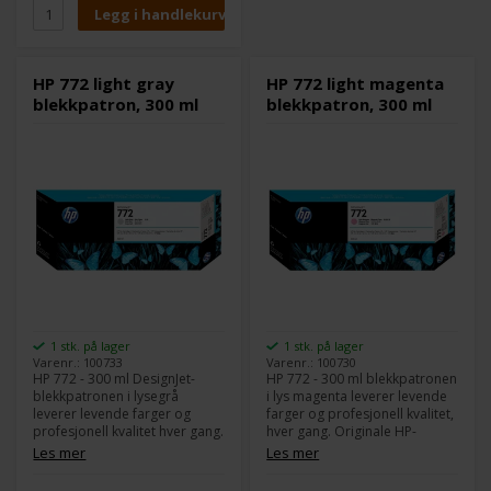
HD Pro MFP, SD Pro MFP,
Z5200 PostScript, Z5400
PostScript ePrinter
HP 772 light gray
HP 772 light magenta
blekkpatron, 300 ml
blekkpatron, 300 ml
1 stk. på lager
1 stk. på lager
Varenr.: 100733
Varenr.: 100730
HP 772 - 300 ml DesignJet-
HP 772 - 300 ml blekkpatronen
blekkpatronen i lysegrå
i lys magenta leverer levende
leverer levende farger og
farger og profesjonell kvalitet,
profesjonell kvalitet hver gang.
hver gang. Originale HP-
Originale HP-produkter er
produkter er designet
Les mer
Les mer
designet sammen med
sammen med skriveren for å
skriveren for å gi jevn og
gi jevn og problemfri utskrift. -