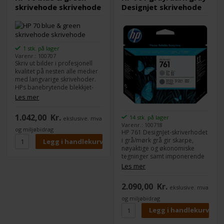
skrivehode skrivehode
Designjet skrivehode
1 stk. på lager
Varenr.: 100707
Skriv ut bilder i profesjonell
kvalitet på nesten alle medier
med langvarige skrivehoder.
HPs banebrytende blekkjet-
teknologi med HP Vivera
Les mer
pigmentbasert blekk er ideell
for profesjonelle fotografer
1.042,00
Kr.
14 stk. på lager
ekslusive. mva
og sikrer HPs kvalitet og
Varenr.: 100718
pålitelighet. Antall per pakke: 1
og miljøbidrag
HP 761 DesignJet-skriverhodet
- Farge: blå og grønn -
i grå/mørk grå gir skarpe,
Pakkemål: 148 x 132 x 28 mm -
nøyaktige og økonomiske
Vekt: 100 gram - Kompatibel
tegninger samt imponerende
med: DesignJet Z3100, Z3100
fargegjengivelser av høy
Les mer
GP, Z3100ps GP, Z3200,
kvalitet. Det krever nesten
Z3200ps
ingen vedlikehold, slik at du
2.090,00
Kr.
ekslusive. mva
kan skrive ut uten problemer
og levere et perfekt resultat. -
og miljøbidrag
Kompatibel med: DesignJet
T7100, T7200 Production
Printer.