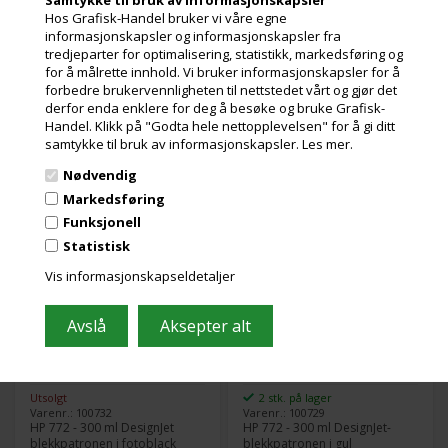
Originale HP-produkter er
Originale HP-produkter er
Les mer
Les mer
Hos Grafisk-Handel bruker vi våre egne
designet sammen med
designet sammen med
skriveren for å gi jevn og
skriveren for å gi jevn og
informasjonskapsler og informasjonskapsler fra
1.887,00
Kr.
1.924,00
Kr.
ekslusive. mva
ekslusive. mva
problemfri utskrift. -
problemfri utskrift. -
tredjeparter for optimalisering, statistikk, markedsføring og
Kompatibel med: DesignJet
Kompatibel med: DesignJet
for å målrette innhold. Vi bruker informasjonskapsler for å
og miljøbidrag
og miljøbidrag
HD Pro MFP, SD Pro MFP,
HD Pro MFP, SD Pro MFP,
forbedre brukervennligheten til nettstedet vårt og gjør det
Z5200 PostScript, Z5400
Z5200 PostScript, Z5400
derfor enda enklere for deg å besøke og bruke Grafisk-
PostScript ePrinter
PostScript ePrinter
Handel. Klikk på "Godta hele nettopplevelsen" for å gi ditt
samtykke til bruk av informasjonskapsler.
Les mer.
HP 772 photo black
HP 772 yellow
Nødvendig
blekkpatron, 300 ml
blekkpatron, 300 ml
Markedsføring
Funksjonell
Statistisk
Vis informasjonskapseldetaljer
Utsolgt
2 stk. på lager
Varenr.: 100732
Varenr.: 100729
HP 772 - 300 ml DesignJet
HP 772 - 300 ml DesignJet-
blekkpatronen i fotoblack
blekkpatronen i gul