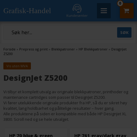
0
Grafisk-Handel
Kundesenter
Forside
»
Prepress og print
»
Blekkpatroner
»
HP Blekkpatroner
»
DesignJet
Z5200
Vis uten MVA
DesignJet Z5200
Vi tilbyr et komplett utvalg av originale blekkpatroner, printhoder og
maintenance cartridges som passer til DesignJet Z5200.
Vi fører utelukkende originale produkter fra HP, så du er sikret høy
kvalitet, lang holdbarhet og pålitelige resultater – hver gang.
Alle produktene på siden er kompatible med både HP DesignJet XL
3800. Scroll ned og se hele utvalget.
HP 70 blue & green
HP 761 gray/dark gray