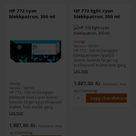
HP 772 cyan
HP 772 light cyan
blekkpatron, 300 ml
blekkpatron, 300 ml
Utsolgt
Varenr.: 100731
HP 772 - 300 ml DesignJet
blekkpatronen i lyseblå
leverer levende farger og
profesjonell kvalitet hver gang.
Originale HP-produkter er
Les mer
designet sammen med
skriveren for å gi jevn og
1.887,00
Kr.
Utsolgt
ekslusive. mva
problemfri utskrift. -
Varenr.: 100735
Kompatibel med: DesignJet
og miljøbidrag
HP 772 - 300 ml DesignJet-
HD Pro MFP, SD Pro MFP,
blekkpatronen i cyan leverer
Z5200 PostScript, Z5400
levende farger og profesjonell
PostScript ePrinter
kvalitet, hver eneste gang.
Originale HP-produkter er
Les mer
designet sammen med
skriveren for å sikre jevn og
1.887,00
Kr.
ekslusive. mva
problemfri utskrift. -
Kompatibel med: DesignJet
og miljøbidrag