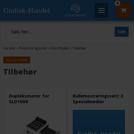
0
Grafisk-Handel
Kundesenter
Forside
»
Prepress og print
»
Foto Drylab
»
Tilbehør
Vis uten MVA
Tilbehør
Dupleksmater for
Rullemonteringssett 2
SLD1000
Spesialmedier