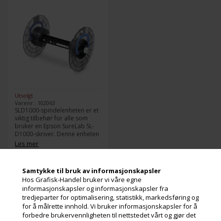
Utsolgt
Varenr.: 102063
SLD1000-spindelenheten er et
viktig tilbehør for alle som
bruker en Epson SureLab SL-
D1000-skriver. Denne enheten
lar deg enkelt laste og losse
Les mer
papirruller til skriveren, noe
som gjør den til et must for
1.155,00
Kr.
ekslusive. mva
alle som ofte skriver ut store
Samtykke til bruk av informasjonskapsler
partier med bilder eller annet
og miljøbidrag
Hos Grafisk-Handel bruker vi våre egne
materiale.
informasjonskapsler og informasjonskapsler fra
tredjeparter for optimalisering, statistikk, markedsføring og
for å målrette innhold. Vi bruker informasjonskapsler for å
forbedre brukervennligheten til nettstedet vårt og gjør det