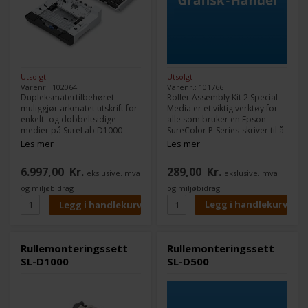
Utsolgt
Utsolgt
Varenr.: 101766
Varenr.: 102064
Roller Assembly Kit 2 Special
Dupleksmatertilbehøret
Media er et viktig verktøy for
muliggjør arkmatet utskrift for
alle som bruker en Epson
enkelt- og dobbeltsidige
SureColor P-Series-skriver til å
medier på SureLab D1000-
skrive ut på en lang rekke
skriverne.
Les mer
Les mer
spesialmedier som tykt
kunstpapir, plakatbrett og
289,00
Kr.
6.997,00
Kr.
ekslusive. mva
ekslusive. mva
andre tunge materialer. Dette
settet inkluderer et sett med
og miljøbidrag
og miljøbidrag
erstatningsruller som er
spesialdesignet for å håndtere
denne typen media, som
sikrer at utskriftene dine blir
perfekte hver gang.
Rullemonteringssett
Rullemonteringssett
SL-D1000
SL-D500