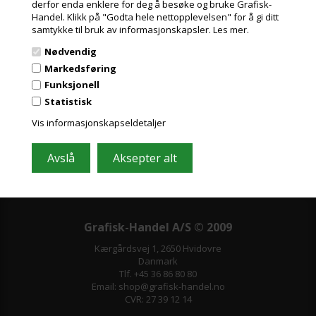
derfor enda enklere for deg å besøke og bruke Grafisk-
Handel. Klikk på "Godta hele nettopplevelsen" for å gi ditt
Meld deg på nyhetsbrevet vårt og få gode
samtykke til bruk av informasjonskapsler.
Les mer.
tilbud
Nødvendig
Inneholder ofte store besparelser og nyheter. Meld deg på, det er helt
Markedsføring
gratis og enkelt å avmelde seg.
Funksjonell
Statistisk
Vis informasjonskapseldetaljer
Grafisk-Handel A/S © 2009
Kærgårdsvej 1, 2650 Hvidovre
Danmark
Tlf. +45 36 86 80 80
Email: shop@grafisk-handel.no
CVR: 27 39 12 14