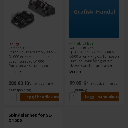
4 stk. på lager
Utsolgt
Varenr.: 101767
Varenr.: 101765
Epson Roller Assembly Kit SL-
Epson Roller Assembly Kit SL-
D500 er en viktig del for Epson
D1000 er en viktig del for
SureLab D500 fotografiske
Epson SureLab D1000
skriver som bidrar til å sikre
fotografiske skriver som
optimal drift og utskrifter av
bidrar til å sikre optimal drift
Les mer
Les mer
høy kvalitet. Dette settet er
og utskrifter av høy kvalitet.
enkelt å installere og erstatte.
Dette settet er enkelt å
69,00
Kr.
289,00
Kr.
ekslusive. mva og
ekslusive. mva
installere og erstatte.
miljøbidrag
og miljøbidrag
Spindelenhet for SL-
D1000