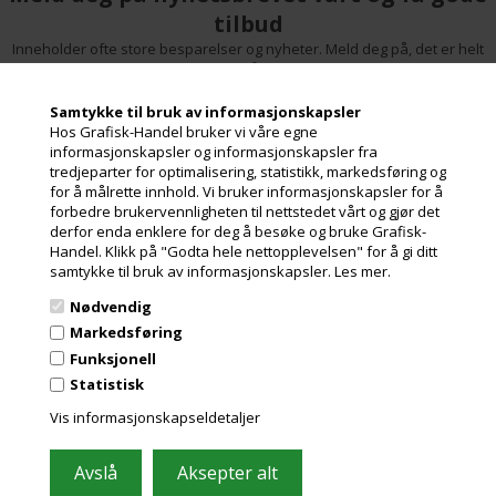
tilbud
Inneholder ofte store besparelser og nyheter. Meld deg på, det er helt
gratis og enkelt å avmelde seg.
Samtykke til bruk av informasjonskapsler
Hos Grafisk-Handel bruker vi våre egne
informasjonskapsler og informasjonskapsler fra
tredjeparter for optimalisering, statistikk, markedsføring og
for å målrette innhold. Vi bruker informasjonskapsler for å
forbedre brukervennligheten til nettstedet vårt og gjør det
derfor enda enklere for deg å besøke og bruke Grafisk-
Handel. Klikk på "Godta hele nettopplevelsen" for å gi ditt
samtykke til bruk av informasjonskapsler.
Les mer.
Nødvendig
Grafisk-Handel A/S © 2009
Markedsføring
Kærgårdsvej 1, 2650 Hvidovre
Funksjonell
Danmark
Statistisk
Tlf. +45 36 86 80 80
Email: shop@grafisk-handel.no
Vis informasjonskapseldetaljer
CVR: 27 39 12 14