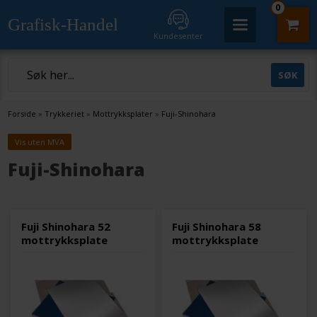
0
Grafisk-Handel
Kundesenter
Forside
»
Trykkeriet
»
Mottrykksplater
»
Fuji-Shinohara
Vis uten MVA
Fuji-Shinohara
Fuji Shinohara 52
Fuji Shinohara 58
mottrykksplate
mottrykksplate