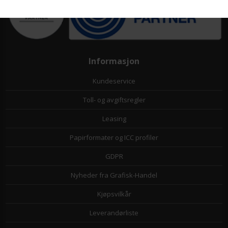
Informasjon
Kundeservice
Toll- og avgiftsregler
Leasing
Papirformater og ICC profiler
GDPR
Nyheder fra Grafisk-Handel
Kjøpsvilkår
Leverandørliste