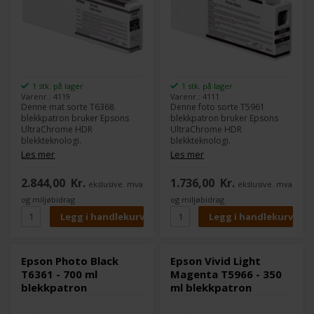
HDR
Epson Stylus Pro 11880
Farge:
Matte Black
Kompatibel med
Epson Stylus Pro 7700
Epson Stylus Pro 7890
Epson Stylus Pro 7900
Epson Stylus Pro 7900
1 stk. på lager
1 stk. på lager
SpectroProofer
Varenr.: 4119
Varenr.: 4111
Epson Stylus Pro 9700
Denne mat sorte T6368
Denne foto sorte T5961
Epson Stylus Pro 9890
blekkpatron bruker Epsons
blekkpatron bruker Epsons
Epson Stylus Pro 9900
UltraChrome HDR
UltraChrome HDR
Epson Stylus Pro 9900
blekkteknologi.
blekkteknologi.
SpectroProofer
Epsons UltraChrome HDR
Epsons UltraChrome HDR
Les mer
Les mer
Epson Stylus Pro WT7900
leverer det bredeste
leverer det bredeste
fargespekteret på markedet,
fargespekteret på markedet,
2.844,00
Kr.
1.736,00
Kr.
ekslusive. mva
ekslusive. mva
og det medvirker til å
og det medvirker til å
redusere kornethet i
redusere kornethet i
og miljøbidrag
og miljøbidrag
hudtoner.
hudtoner.
UltraChrome HDR er neste
UltraChrome HDR er neste
generasjon av UltraChrome
generasjon av UltraChrome
K3, og UltraChrome HDR
K3, og UltraChrome HDR
tilføyer oransje og grønt blekk.
tilføyer oransje og grønt blekk.
Epson Photo Black
Epson Vivid Light
T6361 - 700 ml
Magenta T5966 - 350
Denne tilføyelsen forbedrer
Denne tilføyelsen forbedrer
blekkpatron
ml blekkpatron
fargeviften, slik at du bedre
fargeviften, slik at du bedre
kan oppnå klar grønn til gul og
kan oppnå klar grønn til gul og
gul til rød.
gul til rød.