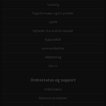
Leasing
Papirformater og ICC profiler
GDPR
Nyheder fra Grafisk-Handel
Kjøpsvilkår
Leverandørliste
Miljøbidrag
Om os
Ordrestatus og support
Ordrestatus
Returner produkter