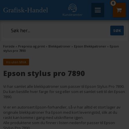
0
Grafisk-Handel
Kundesenter
Forside
»
Prepress og print
»
Blekkpatroner
»
Epson Blekkpatroner
»
Epson
stylus pro 7890
Vis uten MVA
Epson stylus pro 7890
Vi har samlet alle blekkpatroner som passer til Epson Stylus Pro 7890.
Du kan bestille hver farge for seg eller som et samlet sett til din Epson
7890.
Vi er en autorisert Epson-forhandler, så vi har alltid et stort lager av
originale blekkpatroner fra Epson med kort leveringstid, slik at du
raskt kan komme i gang med utskriftene igjen.
Alle produktene som du finner i listen nedenfor passer til Epson
Stylus Pro 7890.