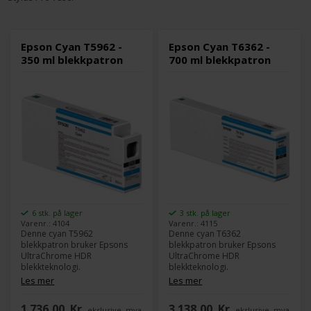
Epson Cyan T5962 -
Epson Cyan T6362 -
350 ml blekkpatron
700 ml blekkpatron
6 stk. på lager
3 stk. på lager
Varenr.: 4104
Varenr.: 4115
Denne cyan T5962
Denne cyan T6362
blekkpatron bruker Epsons
blekkpatron bruker Epsons
UltraChrome HDR
UltraChrome HDR
blekkteknologi.
blekkteknologi.
Epsons UltraChrome HDR
Epsons UltraChrome HDR
Les mer
Les mer
leverer det bredeste
leverer det bredeste
fargespekteret på markedet,
fargespekteret på markedet,
1.736,00
Kr.
3.138,00
Kr.
ekslusive. mva
ekslusive. mva