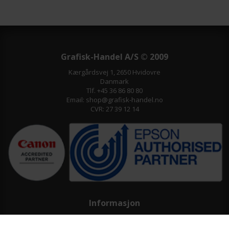
Grafisk-Handel A/S © 2009
Kærgårdsvej 1, 2650 Hvidovre
Danmark
Tlf. +45 36 86 80 80
Email: shop@grafisk-handel.no
CVR: 27 39 12 14
Informasjon
Kundeservice