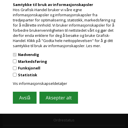
Samtykke til bruk av informasjonskapsler
Toll- og avgiftsregler
Hos Grafisk-Handel bruker vi våre egne
informasjonskapsler og informasjonskapsler fra
Leasing
tredjeparter for optimalisering, statistikk, markedsføring og
for å målrette innhold. Vi bruker informasjonskapsler for å
Papirformater og ICC profiler
forbedre brukervennligheten til nettstedet vårt og gjør det
derfor enda enklere for deg å besøke og bruke Grafisk-
GDPR
Handel. Klikk på "Godta hele nettopplevelsen" for å gi ditt
samtykke til bruk av informasjonskapsler.
Les mer.
Nyheder fra Grafisk-Handel
Nødvendig
Kjøpsvilkår
Markedsføring
Funksjonell
Leverandørliste
Statistisk
Miljøbidrag
Vis informasjonskapseldetaljer
Om os
Ordrestatus og support
Ordrestatus