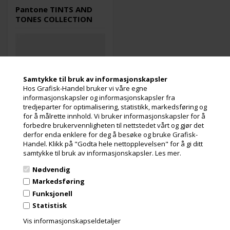
gule, orange og gull, røde,
Disse plaststandardene
Pantone TINTS AND
grønne eller blå.
muliggjør nøyaktige
TONES COLLECTION
fargespesifikasjoner og
matchinger, og gir maksimal
kreativitet og kontroll i
utviklingen av plastprodukter,
inkludert leketøy,
forbrukerelektronikk,
hjemmeutstyr, apparater,
Samtykke til bruk av informasjonskapsler
tilbehør og mer.
Hos Grafisk-Handel bruker vi våre egne
Denne samlingen gir
informasjonskapsler og informasjonskapsler fra
designere et bredt utvalg av
tredjeparter for optimalisering, statistikk, markedsføring og
etterspurte farger og gir også
for å målrette innhold. Vi bruker informasjonskapsler for å
mulighet for å matche
forbedre brukervennligheten til nettstedet vårt og gjør det
plastdesign med Pantone-
Utsolgt
derfor enda enklere for deg å besøke og bruke Grafisk-
farger for grafikk og
Varenr.: 101677
Handel. Klikk på "Godta hele nettopplevelsen" for å gi ditt
emballasje. Hver av de seks
Pantone Plastic Standard
samtykke til bruk av informasjonskapsler.
Les mer.
lagene i karusellen er
Chips tillater nøyaktig
modulbygd slik at ønsket brett
fargespesifikasjon og
Nødvendig
enkelt kan fjernes, noe som
matchende av enhver farge i
muliggjør arbeid med en
Pantone Plus-serien og
Markedsføring
Les mer
spesifikk fargegruppering.
Fashion + Home Color System.
Funksjonell
Plastiske standardchips gir
10.864,00
Kr.
ekslusive.
Statistisk
maksimal kreativitet og
kontroll i utviklingen av
mva og miljøbidrag
Vis informasjonskapseldetaljer
plastprodukter, inkludert