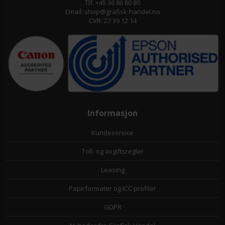
Tlf. +45 36 86 80 80
Email: shop@grafisk-handel.no
CVR: 27 39 12 14
Informasjon
Kundeservice
Toll- og avgiftsregler
Leasing
Papirformater og ICC profiler
GDPR