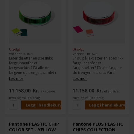
Utsolgt
Utsolgt
Varenr.: 101671
Varenr.: 101672
Leter du etter en spesifikk
Er du på jakt etter en spesifikk
farge innenfor et
farge innenfor et
fargespekter? Få alle de
fargespekter? Få alle fargene
fargene du trenger, samlet i
du trenger i ett sett. Våre
ett sett. Våre Plastic Chip Color
Plastic Chip Color Sets
Les mer
Les mer
Sets matcher vårt grafiske
matcher vårt grafiske (PMS)
(PMS) fargesystem, slik at du
fargesystem, slik at du kan
11.158,00
Kr.
11.158,00
Kr.
ekslusive.
ekslusive.
kan matche plastikkfargene
matche plast til dine trykk- og
dine til dine trykke- og
emballasjefarger. Hvert sett
mva og miljøbidrag
mva og miljøbidrag
emballasjefarger. Hvert sett
inneholder et utvalg av 100
inneholder et utvalg av 100
plastchips fra en av de mest
plastikkbrikker fra en av de
populære fargefamiliene: grå
mest populære
og svart, gule, oransje og
fargefamiliene: grå og svart,
gullfarger, røde, grønne eller
Pantone PLASTIC CHIP
Pantone PLUS PLASTIC
gule, oransje og gull, røde,
blå.
COLOR SET - YELLOW
CHIPS COLLECTION
grønne eller blå.