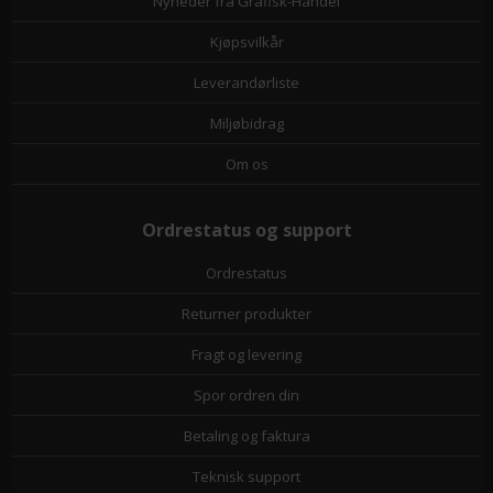
Nyheder fra Grafisk-Handel
Kjøpsvilkår
Leverandørliste
Miljøbidrag
Om os
Ordrestatus og support
Ordrestatus
Returner produkter
Fragt og levering
Spor ordren din
Betaling og faktura
Teknisk support