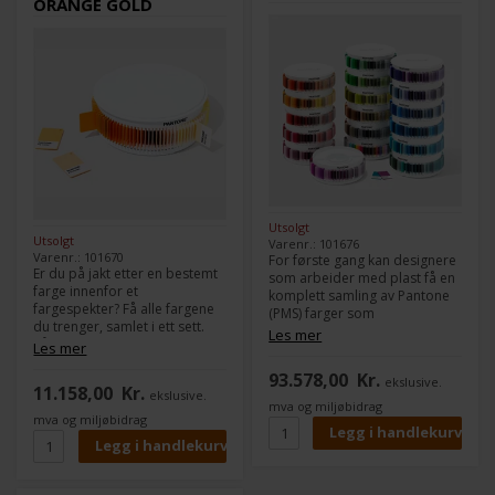
ORANGE GOLD
Utsolgt
Utsolgt
Varenr.: 101676
Varenr.: 101670
For første gang kan designere
Er du på jakt etter en bestemt
som arbeider med plast få en
farge innenfor et
komplett samling av Pantone
fargespekter? Få alle fargene
(PMS) farger som
du trenger, samlet i ett sett.
plaststandarder.
Les mer
Våre Plastic Chip Color Sets
Les mer
samsvarer med vårt grafiske
Pantone (PMS) Plastic Standard
93.578,00
Kr.
(PMS) fargesystem, slik at du
ekslusive.
Chips Collection er organisert
11.158,00
Kr.
ekslusive.
kan matche plast til dine
i tre karuselltårn som roterer
mva og miljøbidrag
utskrifts- og emballasjefarger.
for enkel plassering og
mva og miljøbidrag
Hvert sett inneholder et utvalg
utskifting av farger, og
av 100 plastbrikker fra en av
inkluderer en stor størrelse (3"
de mest populære
x 1-7/8") polypropylenbrikke
fargefamiliene: grå og svart,
for hver farge i systemet.