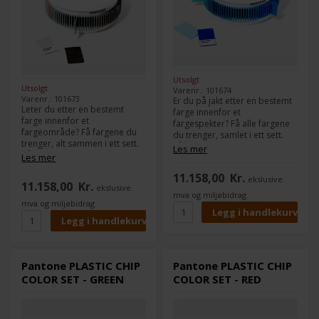
Utsolgt
Utsolgt
Varenr.: 101674
Varenr.: 101673
Er du på jakt etter en bestemt
Leter du etter en bestemt
farge innenfor et
farge innenfor et
fargespekter? Få alle fargene
fargeområde? Få fargene du
du trenger, samlet i ett sett.
trenger, alt sammen i ett sett.
Våre Plastic Chip Color Sets
Les mer
Våre Plastic Chip Color Sets
Les mer
matcher vårt grafiske (PMS)
matcher vårt grafiske (PMS)
fargesystem, slik at du kan
11.158,00
Kr.
fargesystem, slik at du kan
ekslusive.
matche plast med dine trykk-
11.158,00
Kr.
ekslusive.
matche plast til dine utskrifts-
og emballasjefarger. Hvert
mva og miljøbidrag
og emballasjefarger. Hvert
sett inneholder et utvalg av
mva og miljøbidrag
sett inneholder et utvalg av
100 plastchips fra en av de
100 plastbrikker fra en av de
mest populære
mest populære
fargefamiliene: grå og svart,
fargefamiliene: grå og svart,
gule, oransje og gull, røde,
gule, oransje og gull, røde,
grønne eller blå.
Pantone PLASTIC CHIP
Pantone PLASTIC CHIP
grønne eller blå.
COLOR SET - GREEN
COLOR SET - RED