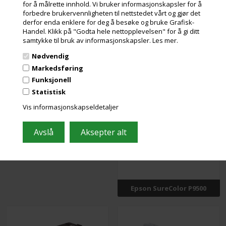
for å målrette innhold. Vi bruker informasjonskapsler for å
forbedre brukervennligheten til nettstedet vårt og gjør det
derfor enda enklere for deg å besøke og bruke Grafisk-
Handel. Klikk på "Godta hele nettopplevelsen" for å gi ditt
samtykke til bruk av informasjonskapsler.
Les mer.
Nødvendig
Markedsføring
Funksjonell
Epson SureColor P8500DL
Epson SureColor P9000
Statistisk
Vis informasjonskapseldetaljer
Epson SureColor P9300
Epson SureColor P9500