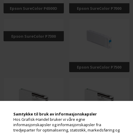
Epson SureColor P6500D
Epson SureColor P7000
Epson SureColor P7300
Epson SureColor P7500
Samtykke til bruk av informasjonskapsler
Hos Grafisk-Handel bruker vi våre egne
informasjonskapsler og informasjonskapsler fra
Epson SureColor P8000
Epson SureColor P8500D
tredjeparter for optimalisering, statistikk, markedsføring og