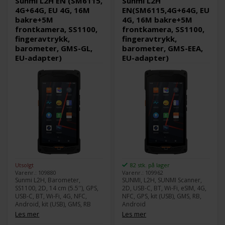
Sunmi L2H EN (SM6115,
Sunmi L2H
4G+64G, EU 4G, 16M
EN(SM6115,4G+64G, EU
bakre+5M
4G, 16M bakre+5M
frontkamera, SS1100,
frontkamera, SS1100,
fingeravtrykk,
fingeravtrykk,
barometer, GMS-GL,
barometer, GMS-EEA,
EU-adapter)
EU-adapter)
Utsolgt
82 stk. på lager
Varenr.: 109880
Varenr.: 109962
Sunmi L2H, Barometer,
SUNMI, L2H, SUNMI Scanner,
SS1100, 2D, 14 cm (5.5''), GPS,
2D, USB-C, BT, Wi-Fi, eSIM, 4G,
USB-C, BT, Wi-Fi, 4G, NFC,
NFC, GPS, kit (USB), GMS, RB,
Android, kit (USB), GMS, RB
Android
Les mer
Les mer