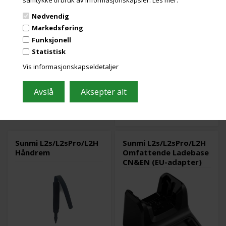
41 stk. på lager
Varenr.: 109971
Nødvendig
Sunmi Rubber Case
130 stk. på lager
Varenr.: 109973
Markedsføring
Sunmi Screen Protector
Funksjonell
Les mer
Statistisk
Les mer
Vis informasjonskapseldetaljer
224,00
Kr.
ekslusive. mva
og miljøbidrag
108,00
Kr.
ekslusive. mva
og miljøbidrag
Sunmi L2s/L2sPro/L2H
Sunmi L2s/L2sPro/L2H
Håndrem
Omfattende Ladebase
CN&EN (EU-adapter)