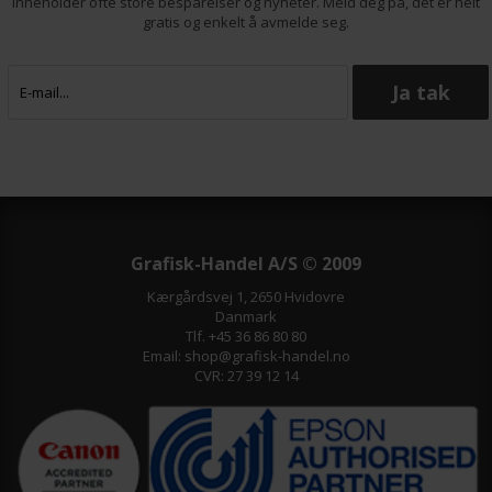
Inneholder ofte store besparelser og nyheter. Meld deg på, det er helt
gratis og enkelt å avmelde seg.
Grafisk-Handel A/S © 2009
Kærgårdsvej 1, 2650 Hvidovre
Danmark
Tlf. +45 36 86 80 80
Email: shop@grafisk-handel.no
CVR: 27 39 12 14