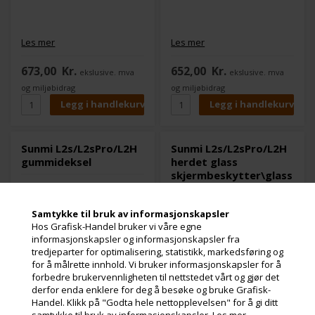
Les mer
Les mer
673,00
Kr.
652,00
Kr.
ekslusive. mva
ekslusive. mva
og miljøbidrag
og miljøbidrag
Sunmi L2s/L2sPro/L2H
Sunmi L2s/L2sPro/L2H
gummideksel
herdet glass
skjermbeskytter\glass
skjermbeskytter\kutt\RoH
Samtykke til bruk av informasjonskapsler
Hos Grafisk-Handel bruker vi våre egne
informasjonskapsler og informasjonskapsler fra
tredjeparter for optimalisering, statistikk, markedsføring og
for å målrette innhold. Vi bruker informasjonskapsler for å
forbedre brukervennligheten til nettstedet vårt og gjør det
derfor enda enklere for deg å besøke og bruke Grafisk-
Handel. Klikk på "Godta hele nettopplevelsen" for å gi ditt
samtykke til bruk av informasjonskapsler.
Les mer.