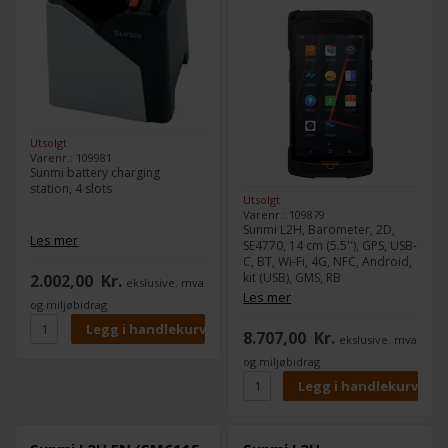
Utsolgt
Varenr.: 109981
Sunmi battery charging
station, 4 slots
Utsolgt
Varenr.: 109879
Sunmi L2H, Barometer, 2D,
Les mer
SE4770, 14 cm (5.5''), GPS, USB-
C, BT, Wi-Fi, 4G, NFC, Android,
kit (USB), GMS, RB
2.002,00
Kr.
ekslusive. mva
Les mer
og miljøbidrag
8.707,00
Kr.
ekslusive. mva
og miljøbidrag