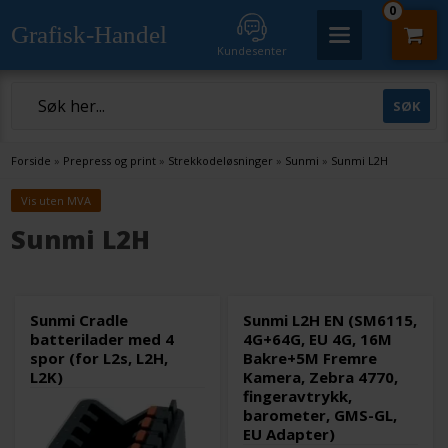
0
Grafisk-Handel
Kundesenter
Forside
»
Prepress og print
»
Strekkodeløsninger
»
Sunmi
»
Sunmi L2H
Vis uten MVA
Sunmi L2H
Sunmi Cradle
Sunmi L2H EN (SM6115,
batterilader med 4
4G+64G, EU 4G, 16M
spor (for L2s, L2H,
Bakre+5M Fremre
L2K)
Kamera, Zebra 4770,
fingeravtrykk,
barometer, GMS-GL,
EU Adapter)