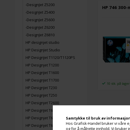
-DesignJet Z5200
HP 746 300-
-DesignJet Z5400
-DesignJet Z5600
-DesignJet Z6200
-DesignJet Z6810
HP designjet studio
HP DesignJet Studio
HP DesignJet T1120/T1120PS
HP Designjet T1200
HP DesignJet T1600
HP DesignJet T1700
10 stk. på lager
HP DesignJet T230
HP DesignJet T250
HP Designjet T2600
HP DesignJet T610
HP Designjet T620
Samtykke til bruk av informasjo
Hos Grafisk-Handel bruker vi våre eg
HP Designjet T630
og for å målrette innhold. Vi bruker