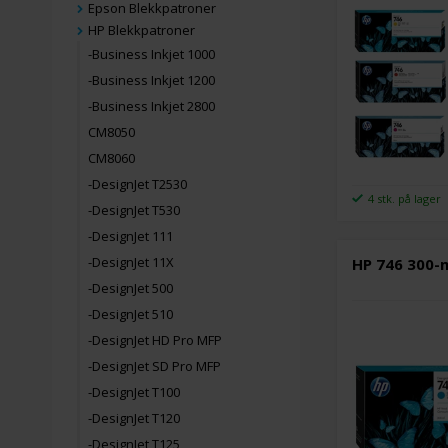
Epson Blekkpatroner
HP Blekkpatroner
-Business Inkjet 1000
-Business Inkjet 1200
-Business Inkjet 2800
CM8050
CM8060
-DesignJet T2530
4 stk. på lager
-DesignJet T530
-DesignJet 111
-DesignJet 11X
HP 746 300-
-DesignJet 500
-DesignJet 510
-DesignJet HD Pro MFP
-DesignJet SD Pro MFP
-DesignJet T100
-DesignJet T120
-DesignJet T125