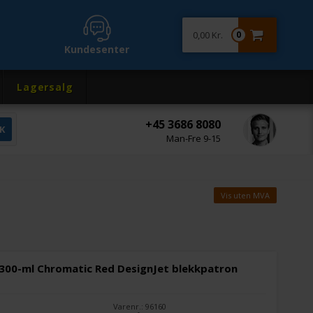
0,00 Kr.
0
Kundesenter
Lagersalg
+45 3686 8080
Man-Fre 9-15
Vis uten MVA
 300-ml Chromatic Red DesignJet blekkpatron
Varenr.: 96160