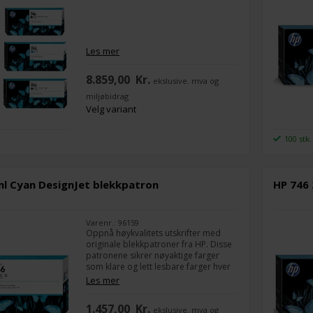
Les mer
8.859,00
Kr.
ekslusive. mva og
miljøbidrag
Velg variant
100 stk.
ml Cyan DesignJet blekkpatron
HP 746
Varenr.: 96159
Oppnå høykvalitets utskrifter med
originale blekkpatroner fra HP. Disse
patronene sikrer nøyaktige farger
som klare og lett lesbare farger hver
gang.
Les mer
1.457,00
Kr.
ekslusive. mva og