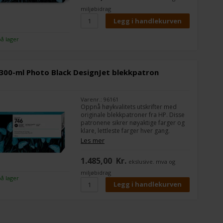
miljøbidrag
på lager
300-ml Photo Black DesignJet blekkpatron
Varenr.: 96161
Oppnå høykvalitets utskrifter med
originale blekkpatroner fra HP. Disse
patronene sikrer nøyaktige farger og
klare, lettleste farger hver gang.
Les mer
1.485,00
Kr.
ekslusive. mva og
miljøbidrag
på lager