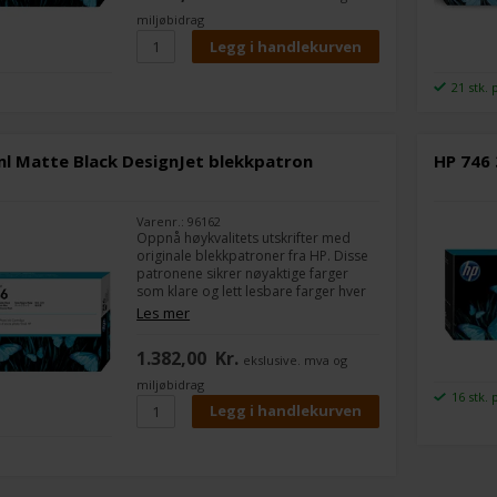
miljøbidrag
21 stk. 
ml Matte Black DesignJet blekkpatron
HP 746 
Varenr.: 96162
Oppnå høykvalitets utskrifter med
originale blekkpatroner fra HP. Disse
patronene sikrer nøyaktige farger
som klare og lett lesbare farger hver
gang.
Les mer
1.382,00
Kr.
ekslusive. mva og
miljøbidrag
16 stk. 