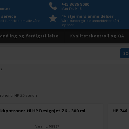
+45 3686 8080
Danmark
Man-Fre 9-15
 service
4+ stjerners anmeldelser
nell kunnskap om alle våre
Våre kunder gir oss anmeldelser på 4+
stjerner
andling og ferdigstillelse
Kvalitetskontroll og QA
es
roner til HP Z6-serien
lekkpatroner til HP DesignJet Z6 - 300 ml
HP 746
Varenr.: 108937