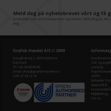
Meld deg på nyhetsbrevet vårt og få g
Inneholder ofte store besparelser og nyheter. Meld deg på, det er
seg.
Grafisk-Handel A/S © 2009
Informas
Kærgårdsvej 1, 2650 Hvidovre
Kundeservic
Danmark
Toll- og avgif
Tlf. +45 36 86 80 80
Leasing
Email: shop@grafisk-handel.no
Papirformater
CVR: 27 39 12 14
GDPR
Nyheder fra 
Kjøpsvilkår
Leverandørli
Miljøbidrag
Om os