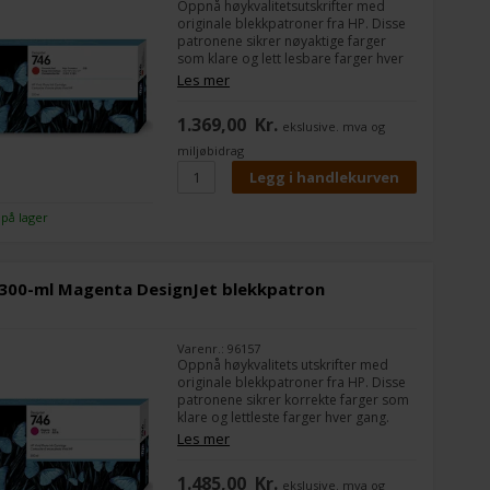
Oppnå høykvalitetsutskrifter med
originale blekkpatroner fra HP. Disse
patronene sikrer nøyaktige farger
som klare og lett lesbare farger hver
gang.
Les mer
1.369,00
Kr.
ekslusive. mva og
miljøbidrag
 på lager
 300-ml Magenta DesignJet blekkpatron
Varenr.: 96157
Oppnå høykvalitets utskrifter med
originale blekkpatroner fra HP. Disse
patronene sikrer korrekte farger som
klare og lettleste farger hver gang.
Les mer
1.485,00
Kr.
ekslusive. mva og