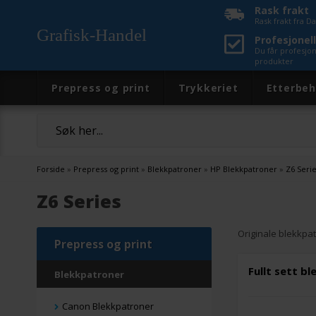
Rask frakt
Rask frakt fra 
Grafisk-Handel
Profesjonell
Du får profesjo
produkter
Prepress og print
Trykkeriet
Etterbeh
Forside
»
Prepress og print
»
Blekkpatroner
»
HP Blekkpatroner
»
Z6 Seri
Z6 Series
Originale blekkpat
Prepress og print
Fullt sett b
Blekkpatroner
Canon Blekkpatroner