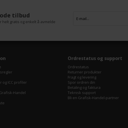
ode tilbud
 helt gratis og enkelt å avmelde
jon
Ordrestatus og support
e
Ordrestatus
tsregler
Returner produkter
Fragt og levering
 og ICC profiler
Spor ordren din
Betaling og faktura
Grafisk-Handel
Teknisk support
Bli en Grafisk-Handel-partner
ste