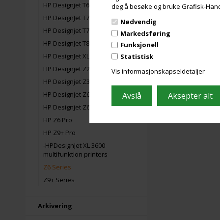
HP Designjet T650
deg å besøke og bruke Grafisk-Handel
HP DesignJet T730
Nødvendig
HP Designjet T770
Markedsføring
HP DesignJet T830
Funksjonell
HP DesignJet XL 3800
Statistisk
HP Designjet Z2100
Vis informasjonskapseldetaljer
HP Designjet Z3200
HP Designjet Z6100
HP Designjet Z6200
HP Z6 Pro
HP Z9+ Pro
-HPDesignJet XL 3600
multifunktion printers
Z6 Series
Z9+ Series
Arkivering