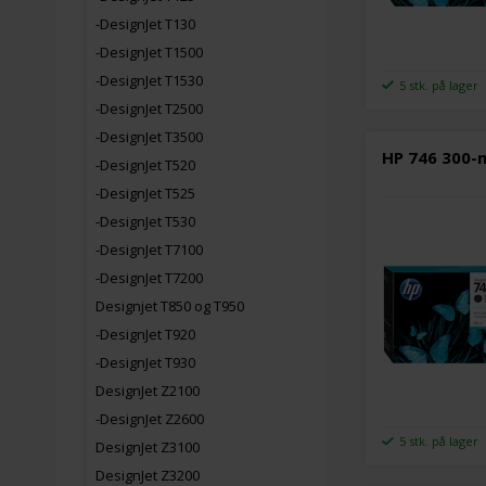
-DesignJet T130
-DesignJet T1500
-DesignJet T1530
5 stk. på lager
-DesignJet T2500
-DesignJet T3500
HP 746 300-
-DesignJet T520
-DesignJet T525
-DesignJet T530
-DesignJet T7100
-DesignJet T7200
Designjet T850 og T950
-DesignJet T920
-DesignJet T930
DesignJet Z2100
-DesignJet Z2600
5 stk. på lager
DesignJet Z3100
DesignJet Z3200