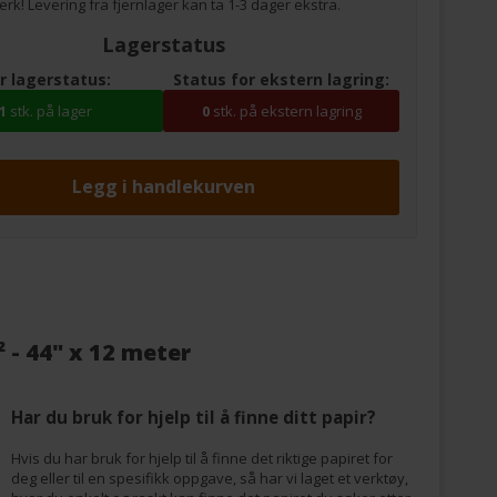
rk! Levering fra fjernlager kan ta 1-3 dager ekstra.
Lagerstatus
r lagerstatus:
Status for ekstern lagring:
1
stk. på lager
0
stk. på ekstern lagring
- 44" x 12 meter
Har du bruk for hjelp til å finne ditt papir?
Hvis du har bruk for hjelp til å finne det riktige papiret for
deg eller til en spesifikk oppgave, så har vi laget et verktøy,