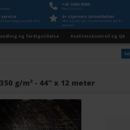
+45 3686 8080
Danmark
Man-Fre 9-15
 service
4+ stjerners anmeldelser
nell kunnskap om alle våre
Våre kunder gir oss anmeldelser på 4+
stjerner
andling og ferdigstillelse
Kvalitetskontroll og QA
50 g/m² - 44" x 12 meter