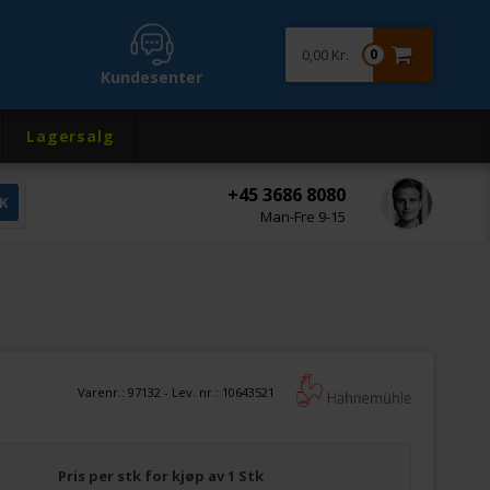
0,00 Kr.
0
Kundesenter
Lagersalg
+45 3686 8080
Man-Fre 9-15
Varenr.:
97132
- Lev. nr.:
10643521
Pris per stk for kjøp av 1 Stk