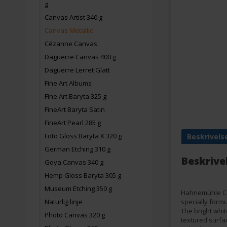
g
Canvas Artist 340 g
Canvas Metallic
Cézanne Canvas
Daguerre Canvas 400 g
Daguerre Lerret Glatt
Fine Art Albums
Fine Art Baryta 325 g
FineArt Baryta Satin
FineArt Pearl 285 g
Foto Gloss Baryta X 320 g
Beskrivels
German Etching 310 g
Beskrive
Goya Canvas 340 g
Hemp Gloss Baryta 305 g
Museum Etching 350 g
Hahnemühle Can
Naturlig linje
specially formu
The bright whit
Photo Canvas 320 g
textured surfac