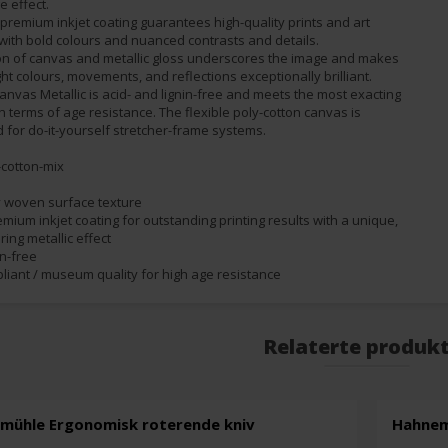
e effect.
 premium inkjet coating guarantees high-quality prints and art
with bold colours and nuanced contrasts and details.
n of canvas and metallic gloss underscores the image and makes
ght colours, movements, and reflections exceptionally brilliant.
vas Metallic is acid- and lignin-free and meets the most exacting
 terms of age resistance. The flexible poly-cotton canvas is
d for do-it-yourself stretcher-frame systems.
-cotton-mix
ly woven surface texture
emium inkjet coating for outstanding printing results with a unique,
ing metallic effect
in-free
pliant / museum quality for high age resistance
Relaterte produk
mühle Ergonomisk roterende kniv
Hahnemü