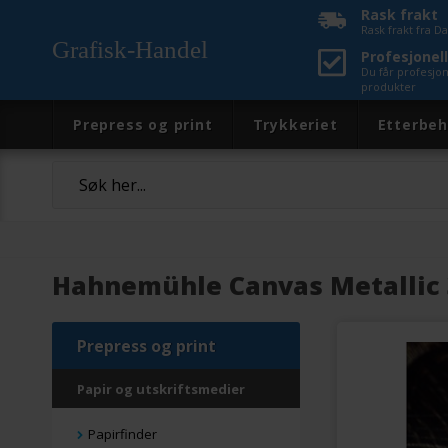
Rask frakt
Rask frakt fra 
Grafisk-Handel
Profesjonell
Du får profesjo
produkter
Prepress og print
Trykkeriet
Etterbeh
Hahnemühle Canvas Metallic 3
Prepress og print
Papir og utskriftsmedier
Papirfinder