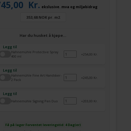
745,00
Kr.
ekslusive. mva og miljøbidrag
353,68 NOK pr. m2
Har du husket å kjøpe…
Legg til
Hahnemühle Protective Spray
254,00 Kr.
400 ml
Legg til
Hahnemühle Fine Art Handsker-
245,00 Kr.
2 Pack
Legg til
Hahnemühle Signing Pen Duo
203,00 Kr.
Få på lager
Forventet leveringstid: 4 Dag(er)