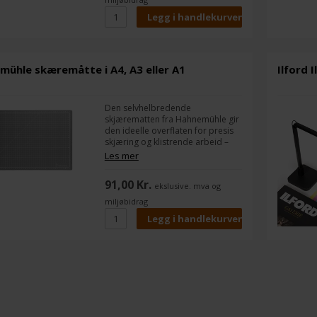
mühle skæremåtte i A4, A3 eller A1
Ilford 
Den selvhelbredende
skjærematten fra Hahnemühle gir
den ideelle overflaten for presis
skjæring og klistrende arbeid –
perfekt for kunstnere,
Les mer
profesjonelle og hobbyfolk.
91,00 Kr.
ekslusive. mva og
miljøbidrag