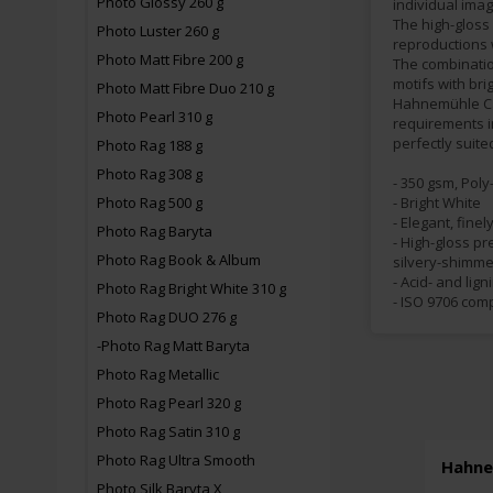
Photo Glossy 260 g
individual imag
The high-gloss
Photo Luster 260 g
reproductions 
Photo Matt Fibre 200 g
The combinatio
motifs with bri
Photo Matt Fibre Duo 210 g
Hahnemühle Can
Photo Pearl 310 g
requirements in
perfectly suite
Photo Rag 188 g
Photo Rag 308 g
- 350 gsm, Poly
Photo Rag 500 g
- Bright White
- Elegant, fine
Photo Rag Baryta
- High-gloss pr
Photo Rag Book & Album
silvery-shimmer
- Acid- and lign
Photo Rag Bright White 310 g
- ISO 9706 com
Photo Rag DUO 276 g
-Photo Rag Matt Baryta
Photo Rag Metallic
Photo Rag Pearl 320 g
Photo Rag Satin 310 g
Photo Rag Ultra Smooth
Hahne
Photo Silk Baryta X