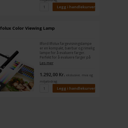
Ilfolux Color Viewing Lamp
Ilford Ilfolux fargevisningslampe
er en kompakt, bærbar og rimelig
lampe for å evaluere farger.
Perfekt for å evaluere farger på
utskrifter av bilder, digital kunst,
Les mer
designarbeid og fargeprøver
under standardiserte lysforhold
1.292,00 Kr.
ekslusive. mva og
for å matche utskrifter.
miljøbidrag