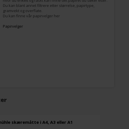
hvor du enkelt og raskt kan finne det papiret du søker etter.
Du kan blant annet filtrere etter størrelse, papirtype,
gramvekt og overflate.
Du kan finne vår papirvelger her
Papirvelger
ter
hle skæremåtte i A4, A3 eller A1