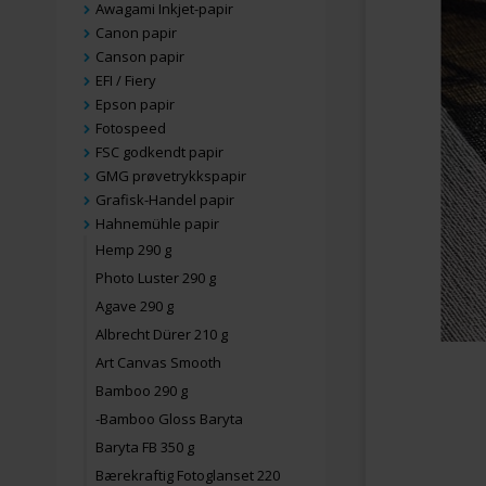
Awagami Inkjet-papir
Canon papir
Canson papir
EFI / Fiery
Epson papir
Fotospeed
FSC godkendt papir
GMG prøvetrykkspapir
Grafisk-Handel papir
Hahnemühle papir
Hemp 290 g
Photo Luster 290 g
Agave 290 g
Albrecht Dürer 210 g
Art Canvas Smooth
Bamboo 290 g
-Bamboo Gloss Baryta
Baryta FB 350 g
Bærekraftig Fotoglanset 220