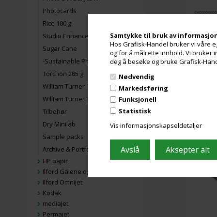
Photocards
Rice 100 g
Samtykke til bruk av informasjo
Studio Enhanced 210 gram
Hos Grafisk-Handel bruker vi våre eg
Sugar Cane
og for å målrette innhold. Vi bruker
-Sustainable Photo Satin
deg å besøke og bruke Grafisk-Handel
Torchon 285 g
Nødvendig
William Turner 190 g
Markedsføring
William Turner 310 g
Funksjonell
Statistisk
Tilbehør
Dry Minilab
Vis informasjonskapseldetaljer
Hahne
Sample packs
Archive & Portfolio
HP papir
Ilford Galerie og Fine Art
Ilford Omnijet
Kodak
mediaJet
Permajet