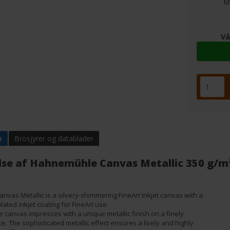
Me
Vå
e
Brosjyrer og datablader
lse af
Hahnemühle Canvas Metallic 350 g/m² 
vas Metallic is a silvery-shimmering FineArt Inkjet canvas with a
lated inkjet coating for FineArt use.
e canvas impresses with a unique metallic finish on a finely
e. The sophisticated metallic effect ensures a lively and highly