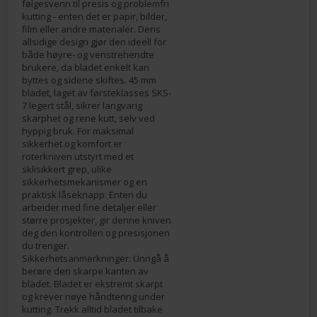
følgesvenn til presis og problemfri
kutting - enten det er papir, bilder,
film eller andre materialer. Dens
allsidige design gjør den ideell for
både høyre- og venstrehendte
brukere, da bladet enkelt kan
byttes og sidene skiftes. 45 mm
bladet, laget av førsteklasses SKS-
7 legert stål, sikrer langvarig
skarphet og rene kutt, selv ved
hyppig bruk. For maksimal
sikkerhet og komfort er
roterkniven utstyrt med et
sklisikkert grep, ulike
sikkerhetsmekanismer og en
praktisk låseknapp. Enten du
arbeider med fine detaljer eller
større prosjekter, gir denne kniven
deg den kontrollen og presisjonen
du trenger.
Sikkerhetsanmerkninger: Unngå å
berøre den skarpe kanten av
bladet. Bladet er ekstremt skarpt
og krever nøye håndtering under
kutting. Trekk alltid bladet tilbake