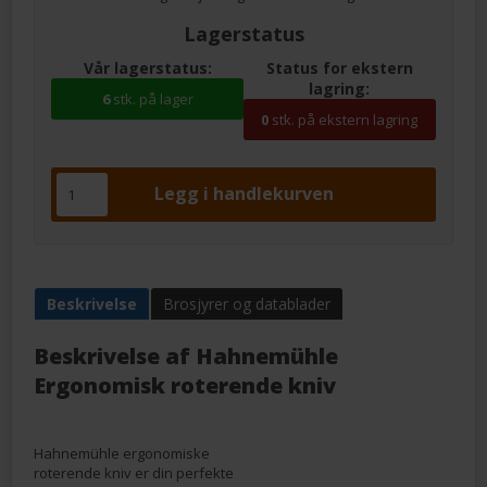
Lagerstatus
Vår lagerstatus:
Status for ekstern
lagring:
6
stk. på lager
0
stk. på ekstern lagring
Beskrivelse
Brosjyrer og datablader
Beskrivelse af
Hahnemühle
Ergonomisk roterende kniv
Hahnemühle ergonomiske
roterende kniv er din perfekte