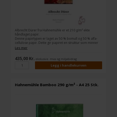
Albrecht Dürer fra Hahnemühle er et 210 g/m² ekte
H
håndlaget papir.
9
Denne papirtypen er laget av 50 % bomull og 50 % alfa-
M
cellulose papir. Dette gir papiret en struktur som minner
v
om gamle akvarellmalerier.
b
Les mer
Albrecht Dürer lever opp til bransjestandardene til
densitet, farvespekter og bildeskarphet, men bevarer en
435,00 Kr.
ekslusive. mva og miljøbidrag
følelse og overflate som ekte kunstpapir.
Denne typen papir kan brukes av både fotografer til
utskrift og malere.
Hahnemühle Bamboo 290 g/m² - A4 25 Stk.