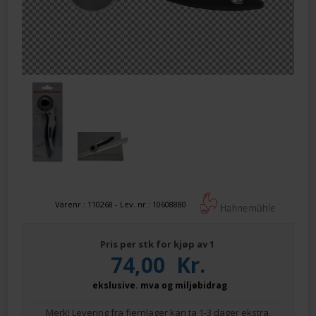
Varenr.:
110268
- Lev. nr.:
10608880
Pris per stk for kjøp av 1
74,00
Kr.
ekslusive. mva og miljøbidrag
Merk! Levering fra fjernlager kan ta 1-3 dager ekstra.