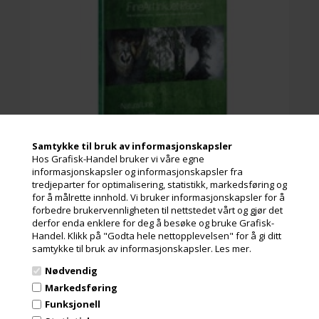
Samtykke til bruk av informasjonskapsler
Hos Grafisk-Handel bruker vi våre egne
informasjonskapsler og informasjonskapsler fra
tredjeparter for optimalisering, statistikk, markedsføring og
Hahnemühle Bamboo er et 290 g/m² papir som består av
H
for å målrette innhold. Vi bruker informasjonskapsler for å
90 % bambusfibre og 10 % bomull.
p
forbedre brukervennligheten til nettstedet vårt og gjør det
Dette spesielle papiret fra Hahnemühle var verdens første
B
derfor enda enklere for deg å besøke og bruke Grafisk-
papirtype til inkjetutskrifter som er laget av bambusfibre.
o
Med sin glatte overflate er Bamboo spesielt godt egnet
M
Handel. Klikk på "Godta hele nettopplevelsen" for å gi ditt
Les mer
varmtone og sort/hvit-utskrifter.
k
samtykke til bruk av informasjonskapsler.
Les mer.
Hahnemühle Bamboo yter best mulig motstand mot
h
465,00 Kr.
ekslusive. mva og miljøbidrag
aldring av utskriftene.
Nødvendig
I
Markedsføring
k
Funksjonell