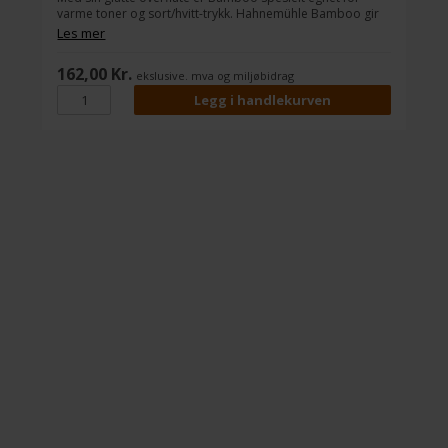
varme toner og sort/hvitt-trykk. Hahnemühle Bamboo gir
I
best mulig motstand mot aldring av utskriftene dine.
a
Les mer
F
162,00 Kr.
ekslusive. mva og miljøbidrag
h
H
f
D
i
b