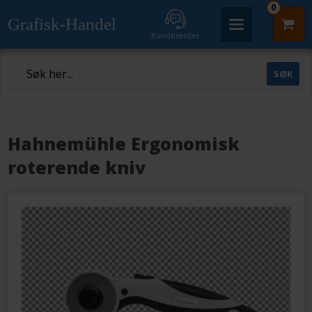
0
Grafisk-Handel
Kundesenter
Hahnemühle Ergonomisk
roterende kniv