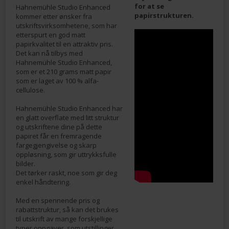
for at se
Hahnemühle Studio Enhanced
papirstrukturen.
kommer etter ønsker fra
utskriftsvirksomhetene, som har
etterspurt en god matt
papirkvalitet til en attraktiv pris.
Det kan nå tilbys med
Hahnemühle Studio Enhanced,
som er et 210 grams matt papir
som er laget av 100 % alfa-
cellulose.
Hahnemühle Studio Enhanced har
en glatt overflate med litt struktur
og utskriftene dine på dette
papiret får en fremragende
fargegjengivelse og skarp
oppløsning, som gir uttrykksfulle
bilder.
Det tørker raskt, noe som gir deg
enkel håndtering.
Med en spennende pris og
rabattstruktur, så kan det brukes
til utskrift av mange forskjellige
typer oppgaver, som utstillinger,