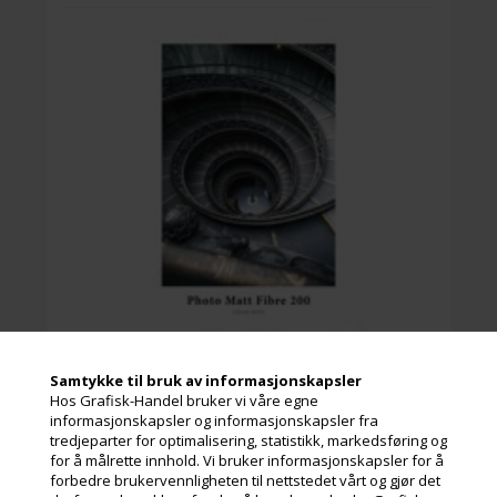
H
f
s
f
s
Samtykke til bruk av informasjonskapsler
Hahnemühle Photo Matt Fibre 200 g/m² er et tradisjonelt
Hos Grafisk-Handel bruker vi våre egne
fotopapir i til resten av Hahnemühle FineArt
informasjonskapsler og informasjonskapsler fra
papirsortiment.
tredjeparter for optimalisering, statistikk, markedsføring og
Hahnemühle Photo Matt Fibre er godt egnet til bilder med
for å målrette innhold. Vi bruker informasjonskapsler for å
varme toner og har en meget myk overflate.
Les mer
forbedre brukervennligheten til nettstedet vårt og gjør det
Det er et godt begynnerpapir før man tar det fulle