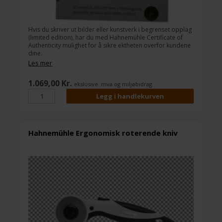
Hvis du skriver ut bilder eller kunstverk i begrenset opplag
(limited edition), har du med Hahnemühle Certificate of
Authenticity mulighet for å sikre ektheten overfor kundene
dine.
Hahnemühle Certificate of Authenticity øker sikkerheten for
Les mer
ektheten av kunstverket ditt og fjerner muligheten for at
det kan bli laget uautoriserte kopier av verket ditt.
1.069,00 Kr.
ekslusive. mva og miljøbidrag
Hahnemühle Ergonomisk roterende kniv
D
d
p