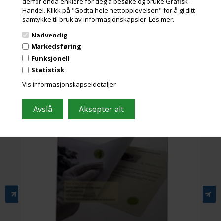
derfor enda enklere for deg å besøke og bruke Grafisk-
spranget til FineArt-papir.
1.160,00 Kr.
Handel. Klikk på "Godta hele nettopplevelsen" for å gi ditt
ekslusive. mva og miljøbidrag
samtykke til bruk av informasjonskapsler.
Les mer.
Nødvendig
Markedsføring
Funksjonell
Hahnemühle Certificate of Authenticity
(Ægthedsbevis)
Statistisk
Vis informasjonskapseldetaljer
D
d
a