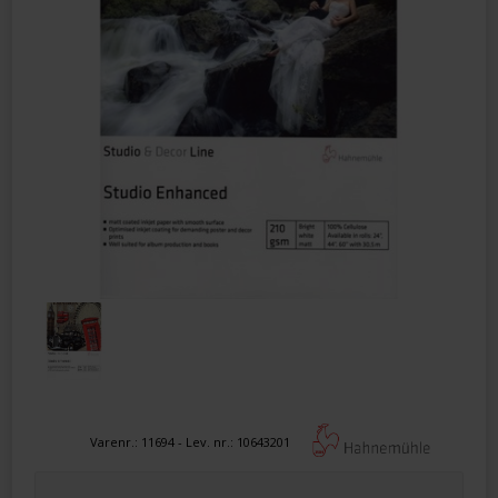
Varenr.:
11694
- Lev. nr.:
10643201