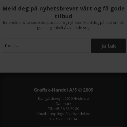
Meld deg på nyhetsbrevet vårt og få gode
tilbud
Inneholder ofte store besparelser og nyheter. Meld deg på, det er helt
gratis og enkelt å avmelde seg.
Grafisk-Handel A/S © 2009
Kærgårdsvej 1, 2650 Hvidovre
Danmark
Tlf. +45 36 86 80 80
Email: shop@grafisk-handel.no
CVR: 27 39 12 14