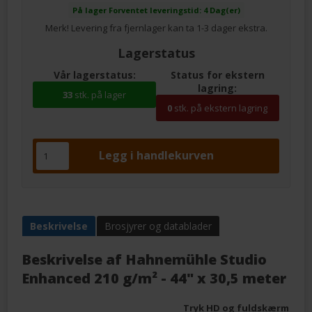
På lager
Forventet leveringstid: 4 Dag(er)
Merk! Levering fra fjernlager kan ta 1-3 dager ekstra.
Lagerstatus
Vår lagerstatus:
Status for ekstern
lagring:
33
stk. på lager
0
stk. på ekstern lagring
Beskrivelse
Brosjyrer og datablader
Beskrivelse af
Hahnemühle Studio
Enhanced 210 g/m² - 44" x 30,5 meter
Tryk HD og fuldskærm