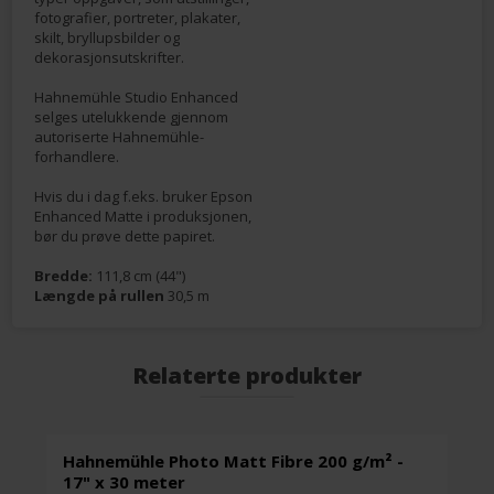
fotografier, portreter, plakater,
skilt, bryllupsbilder og
dekorasjonsutskrifter.
Hahnemühle Studio Enhanced
selges utelukkende gjennom
autoriserte Hahnemühle-
forhandlere.
Hvis du i dag f.eks. bruker Epson
Enhanced Matte i produksjonen,
bør du prøve dette papiret.
Bredde:
111,8 cm (44")
Længde på rullen
30,5 m
Relaterte produkter
0
Hahnemühle Photo Matt Fibre 200 g/m² -
17" x 30 meter