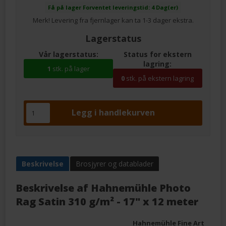
Få på lager
Forventet leveringstid: 4 Dag(er)
Merk! Levering fra fjernlager kan ta 1-3 dager ekstra.
Lagerstatus
Vår lagerstatus:
Status for ekstern
lagring:
1
stk. på lager
0
stk. på ekstern lagring
Beskrivelse
Brosjyrer og datablader
Beskrivelse af
Hahnemühle Photo
Rag Satin 310 g/m² - 17" x 12 meter
Hahnemühle Fine Art