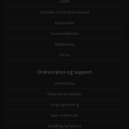
GDPR
Nyheder fra Grafisk-Handel
Kjøpsvilkår
Leverandørliste
Miljøbidrag
Om os
Ordrestatus og support
Ordrestatus
Returner produkter
Fragt og levering
Spor ordren din
Betaling og faktura