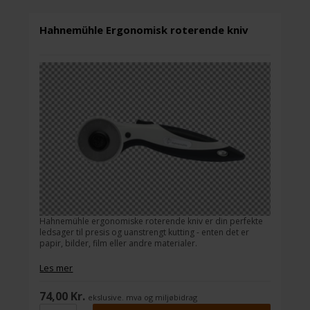
Hahnemühle Ergonomisk roterende kniv
D
d
p
Hahnemühle ergonomiske roterende kniv er din perfekte
ledsager til presis og uanstrengt kutting - enten det er
papir, bilder, film eller andre materialer.
Les mer
74,00 Kr.
ekslusive. mva og miljøbidrag