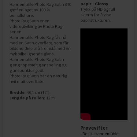
papir - Glossy
Hahnemühle Photo Rag Satin 310
Trykk på HD og full
g/m² er laget av 100 %
skjerm for å vise
bomullsfibre.
papirstrukturen.
Photo Rag Satin er en
videreutvikling av Photo Rag-
serien.
Hahnemühle Photo Rag fås nå
med en Satin-overflate, som får
bildene dine til å fremstå med en
myk silkelignende glans.
Hahnemühle Photo Rag Satin
gjengir spesielt gjenspeiling og
glanspunkter godt.
Photo Rag Satin har en naturlig
hvit matt overflate.
Bredde:
43,1 cm (17")
Lengde på rullen:
12 m
Prøvevifter
- Bestill Hahnemühle