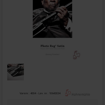
Varenr.:
4004
- Lev. nr.:
10643034