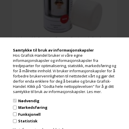
H
k.
f
s
f
s
Hahnemühle Protective Spray gir FineArt-utskrifter den
beskyttelsen de fortjener.
Sprayen brukes på en avstand av ca. 20-30 cm, hvor man i
Samtykke til bruk av informasjonskapsler
myke bevegelser kjører den fra side til side.
Hos Grafisk-Handel bruker vi våre egne
La det tørke i 3-5 min.
Les mer
informasjonskapsler og informasjonskapsler fra
Deretter dreies utskriften 90 grader og samme metode
tredjeparter for optimalisering, statistikk, markedsføring og
utføres i motsatt retning, slik at sprayen blir jevnt fordelt
254,00 Kr.
ekslusive. mva og miljøbidrag
for å målrette innhold. Vi bruker informasjonskapsler for å
over utskriften.
forbedre brukervennligheten til nettstedet vårt og gjør det
Sprayen er matt og legger seg i et meget tynt lag, slik at det
derfor enda enklere for deg å besøke og bruke Grafisk-
ikke endrer papirets struktur.
Handel. Klikk på "Godta hele nettopplevelsen" for å gi ditt
Hahnemühle Protective Spray fikserer fargene og gir en
samtykke til bruk av informasjonskapsler.
Les mer.
ekstra beskyttelse mot falming fra UV-påvirkning.
Hahnemühle Certificate of Authenticity
Nødvendig
Når du har sprayet utskriftene dine med Hahnemühle
(Ægthedsbevis)
Markedsføring
Protective Spray, så gir det dem også større
motstandsstyrke mot fete fingre og riper, som gjør
Funksjonell
håndtering lettere.
Statistisk