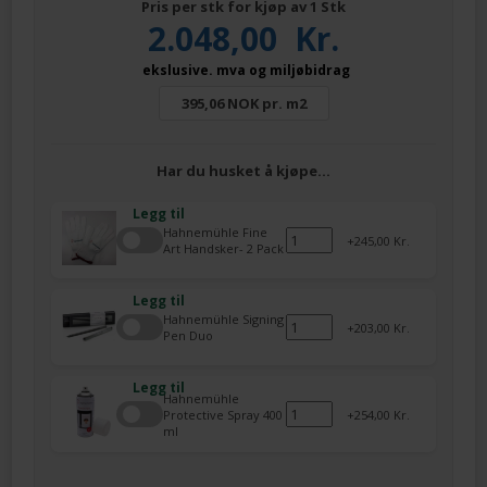
Pris per stk for kjøp av 1 Stk
2.048,00
Kr.
ekslusive. mva og miljøbidrag
395,06 NOK pr. m2
Har du husket å kjøpe…
Legg til
Hahnemühle Fine
245,00 Kr.
Art Handsker- 2 Pack
Legg til
Hahnemühle Signing
203,00 Kr.
Pen Duo
Legg til
Hahnemühle
Protective Spray 400
254,00 Kr.
ml