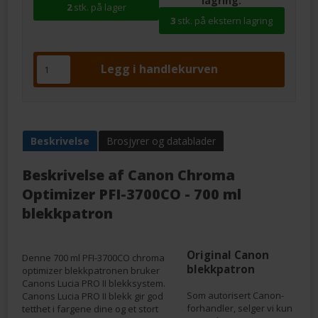
lagring:
2
stk. på lager
3
stk. på ekstern lagring
Beskrivelse
Brosjyrer og datablader
Beskrivelse af
Canon Chroma
Optimizer PFI-3700CO - 700 ml
blekkpatron
Original Canon
Denne 700 ml PFI-3700CO chroma
blekkpatron
optimizer blekkpatronen bruker
Canons Lucia PRO II blekksystem.
Som autorisert Canon-
Canons Lucia PRO II blekk gir god
forhandler, selger vi kun
tetthet i fargene dine og et stort