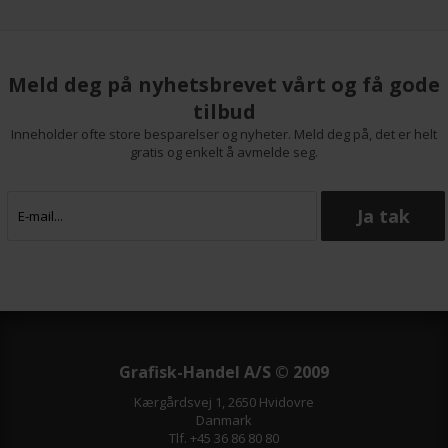
Meld deg på nyhetsbrevet vårt og få gode
tilbud
Inneholder ofte store besparelser og nyheter. Meld deg på, det er helt
gratis og enkelt å avmelde seg.
Grafisk-Handel A/S © 2009
Kærgårdsvej 1, 2650 Hvidovre
Danmark
Tlf. +45 36 86 80 80