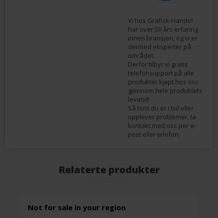
Vi hos Grafisk-Handel
har over 50 års erfaring
innen bransjen, og vi er
dermed eksperter på
området.
Derfor tilbyr vi gratis
telefonsupport på alle
produkter kjøpt hos oss
gjennom hele produktets
levetid!
Så hvis du er i tvil eller
opplever problemer, ta
kontakt med oss per e-
post eller telefon.
Relaterte produkter
Not for sale in your region