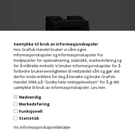
Samtykke til bruk av informasjonskapsler
Hos Grafisk-Handel bruker vi våre egne
informasjonskapsler og informasjonskapsler fra
tredjeparter for optimalisering, statistikk, markedsføring og
for å målrette innhold. Vi bruker informasjonskapsler for å
Not for sale in your region
N
forbedre brukervennligheten til nettstedet vårt og gjør det
derfor enda enklere for deg å besøke og bruke Grafisk-
Handel. Klikk på "Godta hele nettopplevelsen" for å gi ditt
samtykke til bruk av informasjonskapsler.
Les mer.
Les mer
Nødvendig
200.000,00 Kr.
ekslusive. mva og miljøbidrag
Markedsføring
Funksjonell
Statistisk
Vis informasjonskapseldetaljer
Not for sale in your region