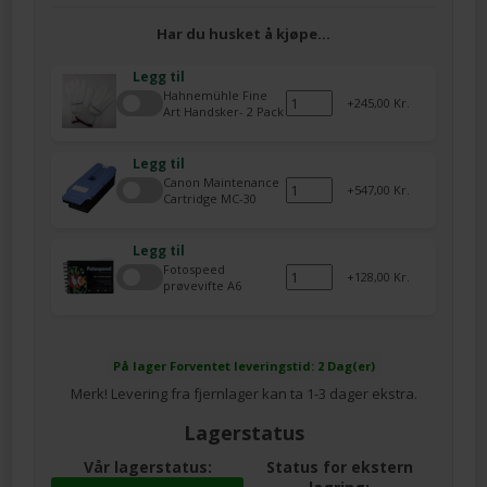
Har du husket å kjøpe…
Legg til
Hahnemühle Fine
245,00 Kr.
Art Handsker- 2 Pack
Legg til
Canon Maintenance
547,00 Kr.
Cartridge MC-30
Legg til
Fotospeed
128,00 Kr.
prøvevifte A6
På lager
Forventet leveringstid: 2 Dag(er)
Merk! Levering fra fjernlager kan ta 1-3 dager ekstra.
Lagerstatus
Vår lagerstatus:
Status for ekstern