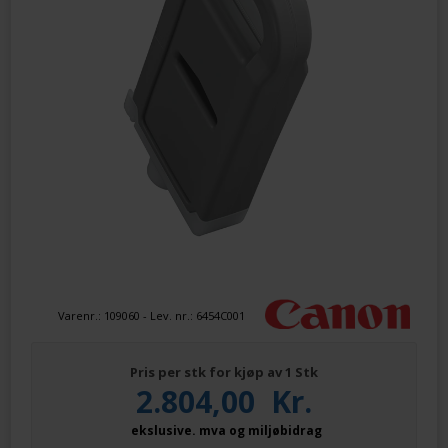
Varenr.:
109060
- Lev. nr.:
6454C001
Pris per stk for kjøp av 1 Stk
2.804,00
Kr.
ekslusive. mva og miljøbidrag