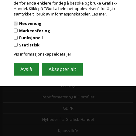
derfor enda enklere for deg å besøke og bruke Grafisk-
Handel. Klikk på "Godta hele nettopplevelsen" for å gi ditt
samtykke til bruk av informasjonskapsler.
Les mer.
Nødvendig
Markedsføring
Funksjonell
Statistisk
Informasjon
Vis informasjonskapseldetaljer
Kundeservice
Toll- og avgiftsregler
Leasing
Papirformater og ICC profiler
GDPR
Nyheder fra Grafisk-Handel
Kjøpsvilkår