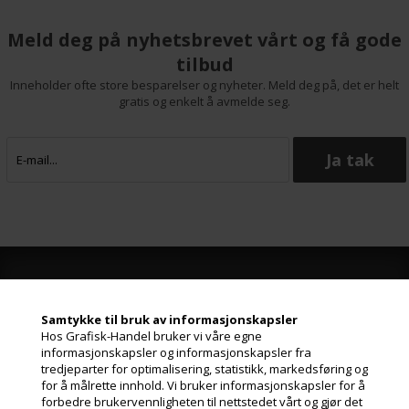
Meld deg på nyhetsbrevet vårt og få gode
tilbud
Inneholder ofte store besparelser og nyheter. Meld deg på, det er helt
gratis og enkelt å avmelde seg.
Grafisk-Handel A/S © 2009
Samtykke til bruk av informasjonskapsler
Kærgårdsvej 1, 2650 Hvidovre
Hos Grafisk-Handel bruker vi våre egne
Danmark
informasjonskapsler og informasjonskapsler fra
Tlf. +45 36 86 80 80
tredjeparter for optimalisering, statistikk, markedsføring og
Email: shop@grafisk-handel.no
for å målrette innhold. Vi bruker informasjonskapsler for å
CVR: 27 39 12 14
forbedre brukervennligheten til nettstedet vårt og gjør det