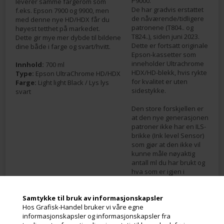
P9000.
leverer samme fargerom som
De har gradvis erstattet
f.eks. Epson 7900 og 9900, men
de nåværende/tidligere
med denne nye HD/HDX får du
patronene (T804.. og
høyest tetthet på markedet.
T824..), siden juni 2023.
Dette gir mye mer dybde til bildene
Dette er fortsatt originale
dine både i farge og svart/hvitt.
Epson-kassetter som
inneholder Ultrachrome
Innhold:
700 ml
HDX/HD-blekk, hvis rykte
Type:
Epson UltraChrome HD/HDX
for kvalitet er uten
Farge:
Light light Black / Lys lys
sidestykke.
svart
Den store forskjellen er
at den nye generasjonen
patroner ikke har en ILS-
brikke (Ink level Sensor)
som gjør at den ikke vil
kunne måle nøyaktig
antall ml du har brukt og
hva som er igjen i
patronen. I stedet vil den
gjøre et omtrentlig
Samtykke til bruk av informasjonskapsler
estimat av hvor mye
Hos Grafisk-Handel bruker vi våre egne
blekk som er igjen i
informasjonskapsler og informasjonskapsler fra
patronen, basert på den