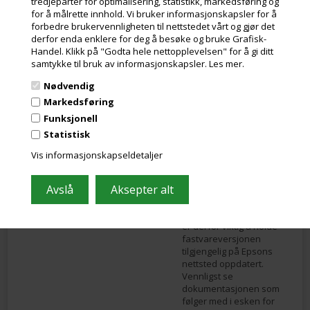
tredjeparter for optimalisering, statistikk, markedsføring og
nyeste
for å målrette innhold. Vi bruker informasjonskapsler for å
utskriftshistorikken.
forbedre brukervennligheten til nettstedet vårt og gjør det
Epson forventer at du
derfor enda enklere for deg å besøke og bruke Grafisk-
noen ganger vil oppleve
Handel. Klikk på "Godta hele nettopplevelsen" for å gi ditt
at det er en rest på ca. 8-
samtykke til bruk av informasjonskapsler.
Les mer.
15 % i kassetten etter at
den er rapportert tom.
Nødvendig
Dette er grunnen til at de
Markedsføring
har senket prisene på
denne nye
Funksjonell
generasjonen patroner.
Statistisk
For å bruke disse nye
Vis informasjonskapseldetaljer
kassettene, eller en
blanding av kassetter
med og uten ILS, er det
nødvendig å oppdatere
skriverens fastvare. Det
er derfor viktig å holde
fastvareversjonen
tilgjengelig på Epsons
nettsted oppdatert.
Vennligst se
dokumentasjonen som
følger med i esken for