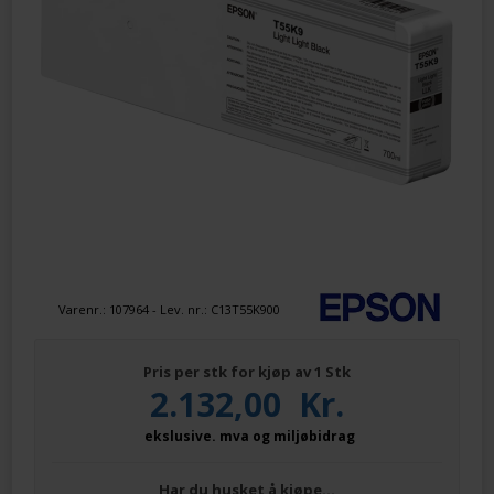
Varenr.:
107964
- Lev. nr.:
C13T55K900
Pris per stk for kjøp av 1 Stk
2.132,00
Kr.
ekslusive. mva og miljøbidrag
Har du husket å kjøpe…