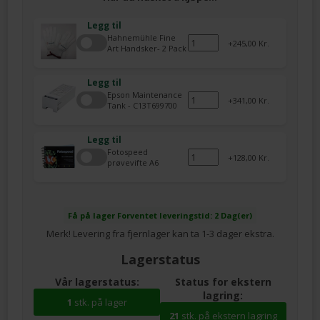
Legg til
Hahnemühle Fine
245,00 Kr.
Art Handsker- 2 Pack
Legg til
Epson Maintenance
341,00 Kr.
Tank - C13T699700
Legg til
Fotospeed
128,00 Kr.
prøvevifte A6
Få på lager
Forventet leveringstid: 2 Dag(er)
Merk! Levering fra fjernlager kan ta 1-3 dager ekstra.
Lagerstatus
Vår lagerstatus:
Status for ekstern
lagring:
1
stk. på lager
21
stk. på ekstern lagring