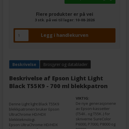
Flere produkter er på vei
3 stk. på vei til lager: 10-08-2026
Beskrivelse
Brosjyrer og datablader
Beskrivelse af
Epson Light Light
Black T55K9 - 700 ml blekkpatron
VIKTIG:
De nye generasjonene
Denne Light light Black T55K9
av Epson-kassetter
blekkpatronen bruker Epson
(T54X.. og T55K..) for
UltraChrome HD/HDX
skriverne SureColor
blekkteknologi.
P6000, P7000, P8000 og
Epson UltraChrome HD/HDX