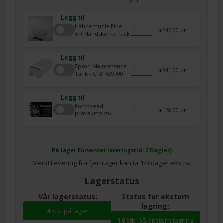
Legg til
Hahnemühle Fine
245,00 Kr.
Art Handsker- 2 Pack
Legg til
Epson Maintenance
341,00 Kr.
Tank - C13T699700
Legg til
Fotospeed
128,00 Kr.
prøvevifte A6
På lager
Forventet leveringstid: 2 Dag(er)
Merk! Levering fra fjernlager kan ta 1-3 dager ekstra.
Lagerstatus
Vår lagerstatus:
Status for ekstern
lagring:
4
stk. på lager
16
stk. på ekstern lagring