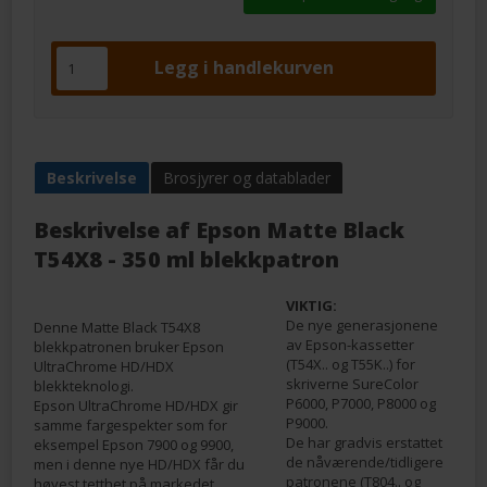
Beskrivelse
Brosjyrer og datablader
Beskrivelse af
Epson Matte Black
T54X8 - 350 ml blekkpatron
VIKTIG:
De nye generasjonene
Denne Matte Black T54X8
av Epson-kassetter
blekkpatronen bruker Epson
(T54X.. og T55K..) for
UltraChrome HD/HDX
skriverne SureColor
blekkteknologi.
P6000, P7000, P8000 og
Epson UltraChrome HD/HDX gir
P9000.
samme fargespekter som for
De har gradvis erstattet
eksempel Epson 7900 og 9900,
de nåværende/tidligere
men i denne nye HD/HDX får du
patronene (T804.. og
høyest tetthet på markedet.