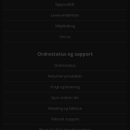
Kjøpsvilkår
Leverandørliste
Miljøbidrag
Om os
Ordrestatus og support
Ordrestatus
Returner produkter
Fragt og levering
Spor ordren din
Betaling og faktura
Teknisk support
Bli en Grafisk-Handel-partner