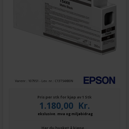
Varenr.:
107951
- Lev. nr.:
C13T54X80N
Pris per stk for kjøp av 1 Stk
1.180,00
Kr.
ekslusive. mva og miljøbidrag
Har du husket å kjøpe…