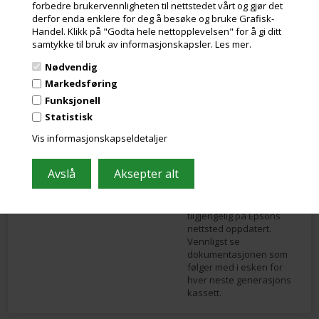
forbedre brukervennligheten til nettstedet vårt og gjør det
at det er en rest på ca. 8-
derfor enda enklere for deg å besøke og bruke Grafisk-
15 % i kassetten etter at
Handel. Klikk på "Godta hele nettopplevelsen" for å gi ditt
den er rapportert tom.
samtykke til bruk av informasjonskapsler.
Les mer.
Dette er grunnen til at de
har senket prisene på
Nødvendig
denne nye
Markedsføring
generasjonen patroner.
Funksjonell
For å bruke disse nye
Statistisk
kassettene, eller en
Vis informasjonskapseldetaljer
blanding av kassetter
med og uten ILS, er det
nødvendig å oppdatere
skriverens fastvare. Det
er derfor viktig å holde
fastvareversjonen
tilgjengelig på Epsons
nettsted oppdatert.
Vennligst se
dokumentasjonen som
følger med i esken for
hver neste generasjons
kassett.