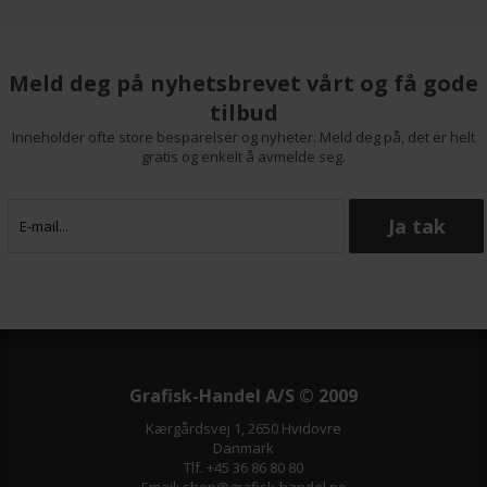
Meld deg på nyhetsbrevet vårt og få gode
tilbud
Inneholder ofte store besparelser og nyheter. Meld deg på, det er helt
gratis og enkelt å avmelde seg.
Grafisk-Handel A/S © 2009
Kærgårdsvej 1, 2650 Hvidovre
Danmark
Tlf. +45 36 86 80 80