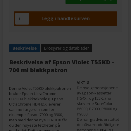
Beskrivelse
Brosjyrer og datablader
Beskrivelse af
Epson Violet T55KD -
700 ml blekkpatron
VIKTIG:
De nye generasjonene
Denne Violet T55KD blekkpatronen
av Epson-kassetter
bruker Epson UltraChrome
(T54X.. og T55K..) for
HD/HDX blekkteknologi. Epson
skriverne SureColor
UltraChrome HD/HDX leverer
P6000, P7000, P8000 og
samme fargerom som for
P9000.
eksempel Epson 7900 og 9900,
De har gradvis erstattet
men med denne nye HD/HDX får
de nåværende/tidligere
du den høyeste tettheten på
patronene (T804.. og
markedet. Dette gir mye mer