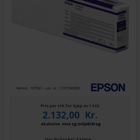
Varenr.:
107967
- Lev. nr.:
C13T55KD00
Pris per stk for kjøp av 1 Stk
2.132,00
Kr.
ekslusive. mva og miljøbidrag
Har du husket å kjøpe…