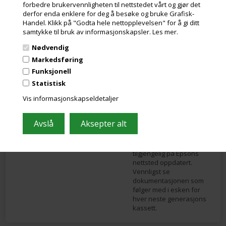
forbedre brukervennligheten til nettstedet vårt og gjør det
at det er en rest på ca. 8-
derfor enda enklere for deg å besøke og bruke Grafisk-
15 % i kassetten etter at
Handel. Klikk på "Godta hele nettopplevelsen" for å gi ditt
den er rapportert tom.
samtykke til bruk av informasjonskapsler.
Les mer.
Dette er grunnen til at de
har senket prisene på
Nødvendig
denne nye
Markedsføring
generasjonen patroner.
Funksjonell
For å bruke disse nye
Statistisk
kassettene, eller en
Vis informasjonskapseldetaljer
blanding av kassetter
med og uten ILS, er det
nødvendig å oppdatere
skriverens fastvare. Det
er derfor viktig å holde
fastvareversjonen
tilgjengelig på Epsons
nettsted oppdatert.
Vennligst se
dokumentasjonen som
følger med i esken for
hver neste generasjons
kassett.