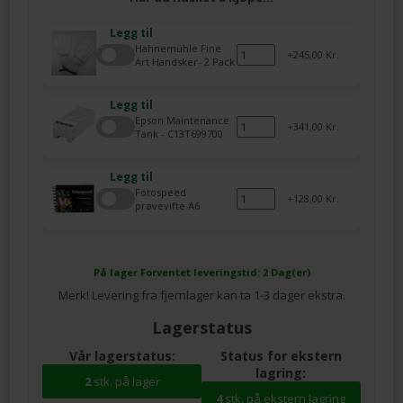
Legg til
Hahnemühle Fine
245,00 Kr.
Art Handsker- 2 Pack
Legg til
Epson Maintenance
341,00 Kr.
Tank - C13T699700
Legg til
Fotospeed
128,00 Kr.
prøvevifte A6
På lager
Forventet leveringstid: 2 Dag(er)
Merk! Levering fra fjernlager kan ta 1-3 dager ekstra.
Lagerstatus
Vår lagerstatus:
Status for ekstern
lagring:
2
stk. på lager
4
stk. på ekstern lagring