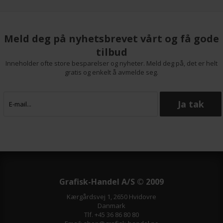
Meld deg på nyhetsbrevet vårt og få gode
tilbud
Inneholder ofte store besparelser og nyheter. Meld deg på, det er helt
gratis og enkelt å avmelde seg.
Grafisk-Handel A/S © 2009
Kærgårdsvej 1, 2650 Hvidovre
Danmark
Tlf. +45 36 86 80 80