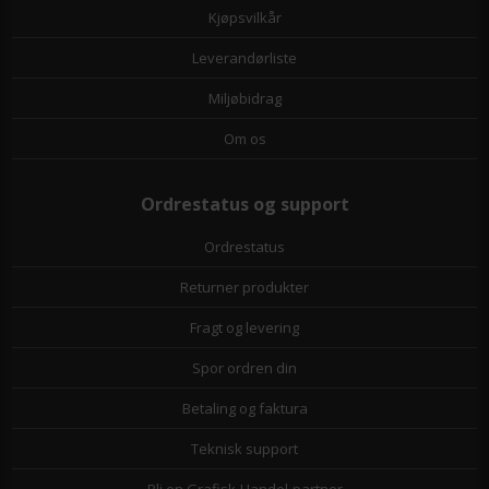
Kjøpsvilkår
Leverandørliste
Miljøbidrag
Om os
Ordrestatus og support
Ordrestatus
Returner produkter
Fragt og levering
Spor ordren din
Betaling og faktura
Teknisk support
Bli en Grafisk-Handel-partner