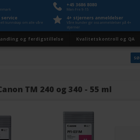
+45 3686 8080
Danmark
Man-Fre 9-15
 service
4+ stjerners anmeldelser
nell kunnskap om alle våre
Våre kunder gir oss anmeldelser på 4+
stjerner
andling og ferdigstillelse
Kvalitetskontroll og QA
 Canon TM 240 og 340 - 55 ml