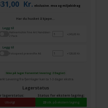
331,00
Kr.
ekslusive. mva og miljøbidrag
Har du husket å kjøpe…
Legg til
Hahnemühle Fine Art Handsker-
245,00 Kr.
2 Pack
Legg til
Fotospeed prøvevifte A6
128,00 Kr.
Ikke på lager
Forventet levering: 2 Dag(er)
rk! Levering fra fjernlager kan ta 1-3 dager ekstra.
Lagerstatus
r lagerstatus:
Status for ekstern lagring:
Utsolgt
23
stk. på ekstern lagring