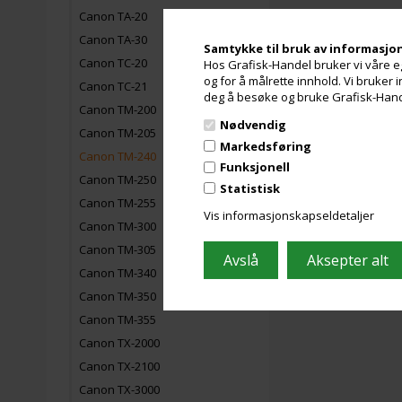
Canon TA-20
Canon TA-30
Samtykke til bruk av informasjo
Canon TC-20
Hos Grafisk-Handel bruker vi våre eg
og for å målrette innhold. Vi bruker
Canon TC-21
deg å besøke og bruke Grafisk-Handel
Canon TM-200
Nødvendig
Canon TM-205
Markedsføring
Canon TM-240
Funksjonell
Canon TM-250
Statistisk
Canon TM-255
Vis informasjonskapseldetaljer
Canon TM-300
Canon TM-305
Canon TM-340
Canon TM-350
Canon TM-355
Canon TX-2000
Canon TX-2100
Canon TX-3000