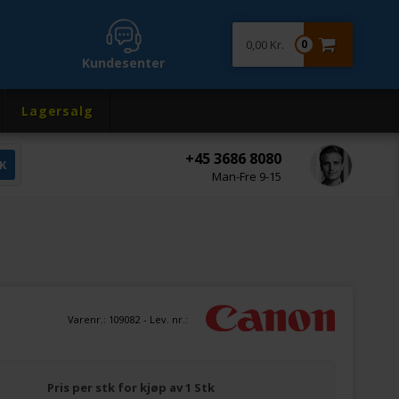
0,00 Kr.
0
Kundesenter
Lagersalg
+45 3686 8080
Man-Fre 9-15
Varenr.:
109082
- Lev. nr.:
Pris per stk for kjøp av 1 Stk