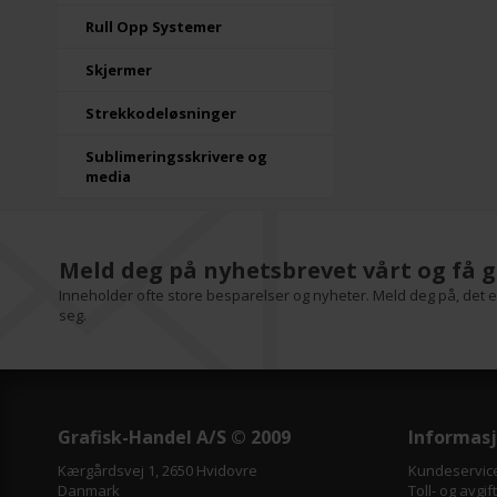
Rull Opp Systemer
Skjermer
Strekkodeløsninger
Sublimeringsskrivere og
media
Meld deg på nyhetsbrevet vårt og få g
Inneholder ofte store besparelser og nyheter. Meld deg på, det er
seg.
Grafisk-Handel A/S © 2009
Informas
Kærgårdsvej 1, 2650 Hvidovre
Kundeservic
Danmark
Toll- og avgif