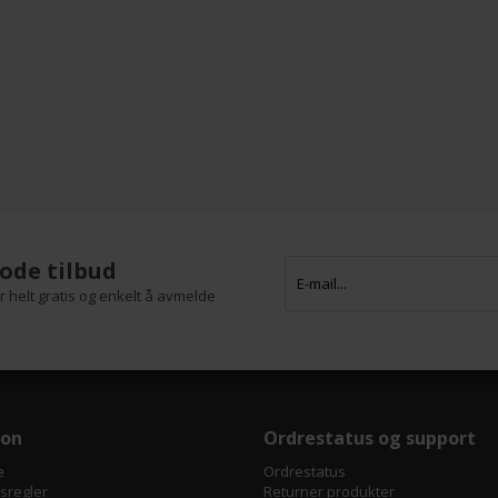
ode tilbud
 helt gratis og enkelt å avmelde
jon
Ordrestatus og support
e
Ordrestatus
tsregler
Returner produkter