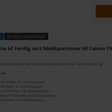
e
Brosjyrer og datablader
lse af
Ferdig sett blekkpatroner til Canon T
tille en komplett sett med nye blekkpatroner til en Canon TM-240 og
 av:
 PFI-030BK - 55 ml blekkpatron
PFI-030C - 55 ml blekkpatron
ta PFI-031M - 55 ml blekkpatron
Black PFI-030MBK - 55 ml blekkpatron
w PFI-030Y - 55 ml blekkpatron