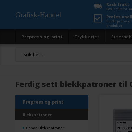
Rask frakt
Rask frakt fra 
Grafisk-Handel
Profesjonell
Du får profesjo
produkter
Prepress og print
Trykkeriet
Etterbeh
Ferdig sett blekkpatroner til
Prepress og print
Blekkpatroner
Canon Blekkpatroner