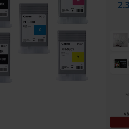
2.
Me
Vå