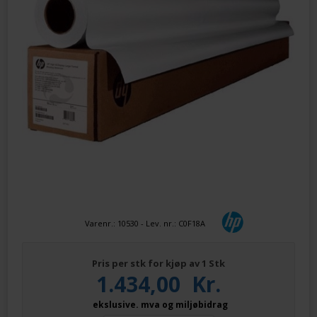
Varenr.:
10530
- Lev. nr.:
C0F18A
Pris per stk for kjøp av 1 Stk
1.434,00
Kr.
ekslusive. mva og miljøbidrag