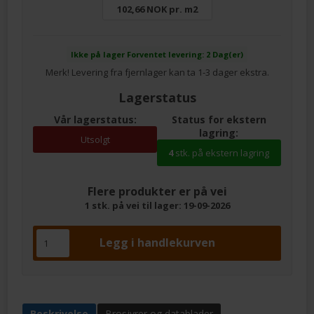
102,66 NOK pr. m2
Ikke på lager
Forventet levering: 2 Dag(er)
Merk! Levering fra fjernlager kan ta 1-3 dager ekstra.
Lagerstatus
Vår lagerstatus:
Status for ekstern
lagring:
Utsolgt
4
stk. på ekstern lagring
Flere produkter er på vei
1 stk. på vei til lager: 19-09-2026
Beskrivelse
Brosjyrer og datablader