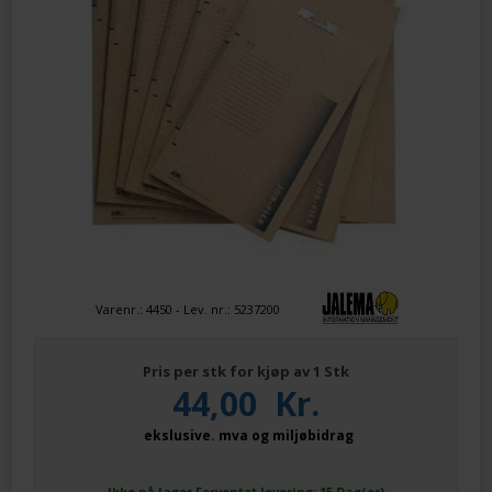
Varenr.:
4450
- Lev. nr.:
5237200
Pris per stk for kjøp av 1 Stk
44,00
Kr.
ekslusive. mva og miljøbidrag
Ikke på lager
Forventet levering: 15 Dag(er)