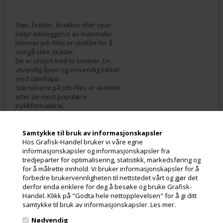
Støv, bretter, knekker eller riper
betyr ødeleggelse av materialer.
Jalemas Job-files er utviklet for å
unngå slike skader.
De er utstyrt med to lommer. En
utvendig åpen og innvendig lukket
med støvflapp.
Størrelsene på Job-Files er avstemt
etter de mest populære
trykkformatene.
Samtykke til bruk av informasjonskapsler
Hos Grafisk-Handel bruker vi våre egne
informasjonskapsler og informasjonskapsler fra
tredjeparter for optimalisering, statistikk, markedsføring og
Meld deg på nyhetsbrevet vårt og få gode
for å målrette innhold. Vi bruker informasjonskapsler for å
tilbud
forbedre brukervennligheten til nettstedet vårt og gjør det
derfor enda enklere for deg å besøke og bruke Grafisk-
Inneholder ofte store besparelser og nyheter. Meld deg på, det er helt
Handel. Klikk på "Godta hele nettopplevelsen" for å gi ditt
gratis og enkelt å avmelde seg.
samtykke til bruk av informasjonskapsler.
Les mer.
Nødvendig