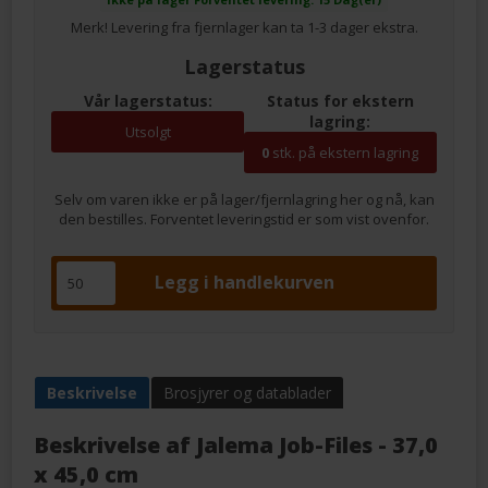
Merk! Levering fra fjernlager kan ta 1-3 dager ekstra.
Lagerstatus
Vår lagerstatus:
Status for ekstern
lagring:
Utsolgt
0
stk. på ekstern lagring
Selv om varen ikke er på lager/fjernlagring her og nå, kan
den bestilles. Forventet leveringstid er som vist ovenfor.
Beskrivelse
Brosjyrer og datablader
Beskrivelse af
Jalema Job-Files - 37,0
x 45,0 cm