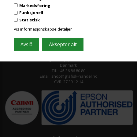
Markedsføring
Funksjonell
Statistisk
Vis informasjonskapseldetaljer
Grafisk-Handel A/S © 2009
Kærgårdsvej 1, 2650 Hvidovre
Danmark
Tlf. +45 36 86 80 80
Email: shop@grafisk-handel.no
CVR: 27 39 12 14