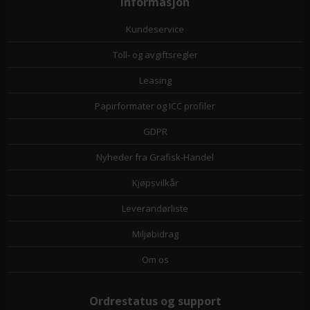
Informasjon
Kundeservice
Toll- og avgiftsregler
Leasing
Papirformater og ICC profiler
GDPR
Nyheder fra Grafisk-Handel
Kjøpsvilkår
Leverandørliste
Miljøbidrag
Om os
Ordrestatus og support