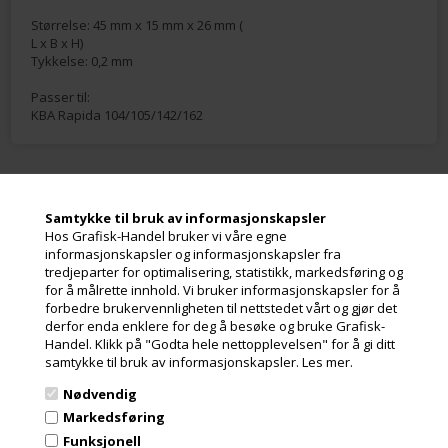
Størrelse: 45 mm x 15 mm x 26 mm (
L x B x H)
Tykkelse: 0,2 mm
Passer til:
KBA Rapida 104/105/142/162
Samtykke til bruk av informasjonskapsler
Meld deg på nyhetsbrevet vårt og få gode
Hos Grafisk-Handel bruker vi våre egne
tilbud
informasjonskapsler og informasjonskapsler fra
tredjeparter for optimalisering, statistikk, markedsføring og
Inneholder ofte store besparelser og nyheter. Meld deg på, det er helt
for å målrette innhold. Vi bruker informasjonskapsler for å
gratis og enkelt å avmelde seg.
forbedre brukervennligheten til nettstedet vårt og gjør det
derfor enda enklere for deg å besøke og bruke Grafisk-
Handel. Klikk på "Godta hele nettopplevelsen" for å gi ditt
samtykke til bruk av informasjonskapsler.
Les mer.
Nødvendig
Markedsføring
Funksjonell