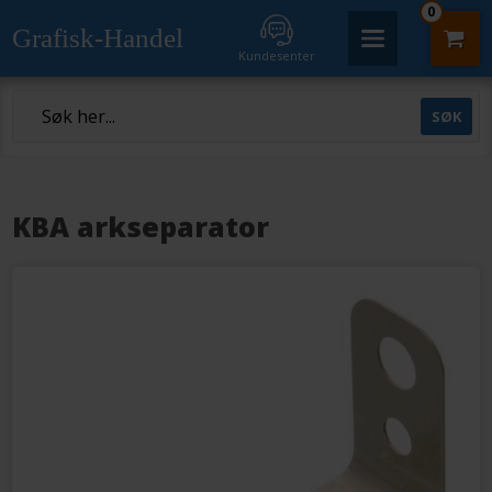
0
Grafisk-Handel
Kundesenter
KBA arkseparator