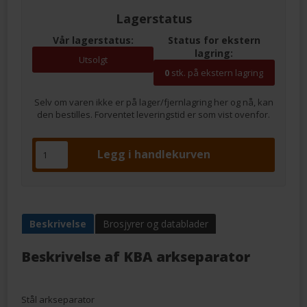
Lagerstatus
Vår lagerstatus:
Status for ekstern
lagring:
Utsolgt
0
stk. på ekstern lagring
Selv om varen ikke er på lager/fjernlagring her og nå, kan
den bestilles. Forventet leveringstid er som vist ovenfor.
Beskrivelse
Brosjyrer og datablader
Beskrivelse af
KBA arkseparator
Stål arkseparator