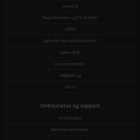
Leasing
Papirformater og ICC profiler
GDPR
Nyheder fra Grafisk-Handel
Kjøpsvilkår
Leverandørliste
Miljøbidrag
Om os
Ordrestatus og support
Ordrestatus
Returner produkter