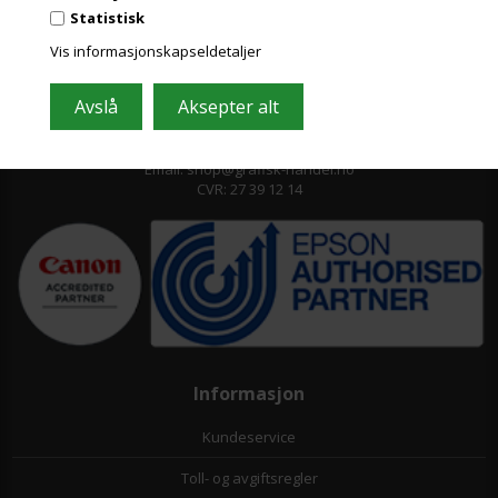
Statistisk
Vis informasjonskapseldetaljer
Grafisk-Handel A/S © 2009
Kærgårdsvej 1, 2650 Hvidovre
Danmark
Tlf. +45 36 86 80 80
Email: shop@grafisk-handel.no
CVR: 27 39 12 14
Informasjon
Kundeservice
Toll- og avgiftsregler