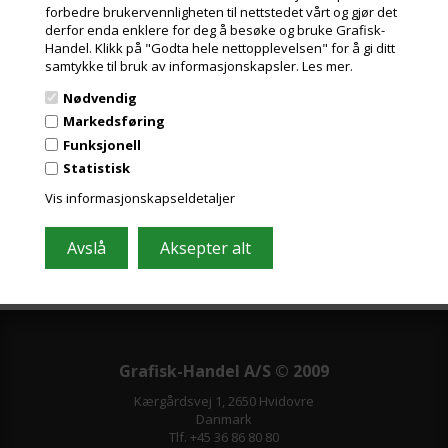
forbedre brukervennligheten til nettstedet vårt og gjør det
derfor enda enklere for deg å besøke og bruke Grafisk-
Handel. Klikk på "Godta hele nettopplevelsen" for å gi ditt
samtykke til bruk av informasjonskapsler.
Les mer.
Meld deg på nyhetsbrevet vårt og få gode
Nødvendig
tilbud
Markedsføring
Inneholder ofte store besparelser og nyheter. Meld deg på, det er helt
Funksjonell
gratis og enkelt å avmelde seg.
Statistisk
Vis informasjonskapseldetaljer
Grafisk-Handel A/S © 2009
Kærgårdsvej 1, 2650 Hvidovre
Danmark
Tlf. +45 36 86 80 80