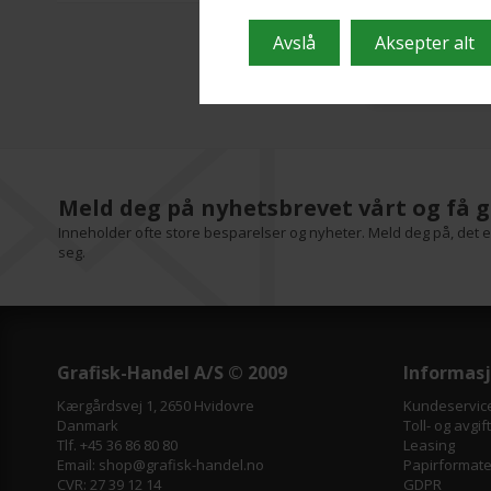
Beskrive
Meld deg på nyhetsbrevet vårt og få g
Inneholder ofte store besparelser og nyheter. Meld deg på, det er
seg.
Grafisk-Handel A/S © 2009
Informas
Kærgårdsvej 1, 2650 Hvidovre
Kundeservic
Danmark
Toll- og avgif
Tlf. +45 36 86 80 80
Leasing
Email: shop@grafisk-handel.no
Papirformater
CVR: 27 39 12 14
GDPR