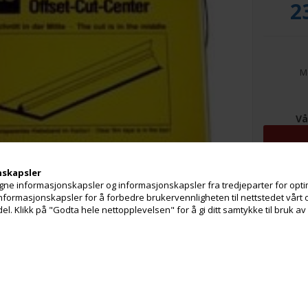
2
Me
Vå
Selv o
nskapsler
b
ne informasjonskapsler og informasjonskapsler fra tredjeparter for optim
 informasjonskapsler for å forbedre brukervennligheten til nettstedet vårt 
. Klikk på "Godta hele nettopplevelsen" for å gi ditt samtykke til bruk a
e
Brosjyrer og datablader