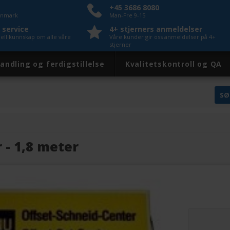
+45 3686 8080
Danmark
Man-Fre 9-15
 service
4+ stjerners anmeldelser
nell kunnskap om alle våre
Våre kunder gir oss anmeldelser på 4+
stjerner
andling og ferdigstillelse
Kvalitetskontroll og QA
 - 1,8 meter