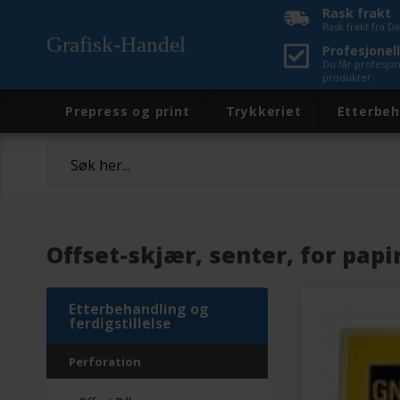
Rask frakt
Rask frakt fra 
Grafisk-Handel
Profesjonell
Du får profesjo
produkter
Prepress og print
Trykkeriet
Etterbeh
Offset-skjær, senter, for papir
Etterbehandling og
ferdigstillelse
Perforation