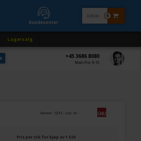
0,00 Kr.
0
Kundesenter
Lagersalg
+45 3686 8080
Man-Fre 9-15
Varenr.:
5313
- Lev. nr.:
Pris per stk for kjøp av 1 Stk