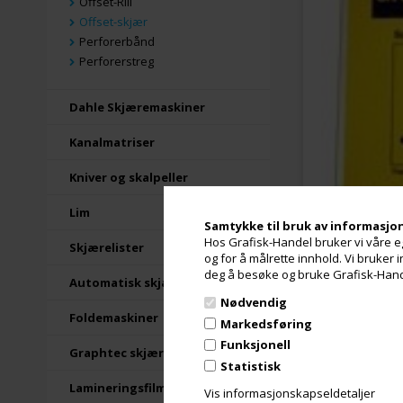
Offset-Rill
Offset-skjær
Perforerbånd
Perforerstreg
Dahle Skjæremaskiner
Kanalmatriser
Kniver og skalpeller
Lim
Samtykke til bruk av informasjo
Hos Grafisk-Handel bruker vi våre eg
Skjærelister
og for å målrette innhold. Vi bruker
deg å besøke og bruke Grafisk-Handel
Automatisk skjæremaskin
Nødvendig
Foldemaskiner
Markedsføring
Funksjonell
Graphtec skjæremaskiner
Statistisk
Beskrivels
Lamineringsfilm
Vis informasjonskapseldetaljer