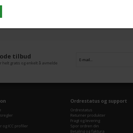
lse af
Offset-skjær, senter, for papir - 1,8 m
ode tilbud
 helt gratis og enkelt å avmelde
jon
Ordrestatus og support
e
Ordrestatus
tsregler
Returner produkter
Fragt og levering
 og ICC profiler
Spor ordren din
Betaling og faktura