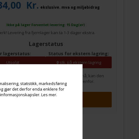
34,00
Kr.
ekslusive. mva og miljøbidrag
Ikke på lager
Forventet levering: 15 Dag(er)
rk! Levering fra fjernlager kan ta 1-3 dager ekstra.
Lagerstatus
r lagerstatus:
Status for ekstern lagring:
Utsolgt
0
stk. på ekstern lagring
m varen ikke er på lager/fjernlagring her og nå, kan den
estilles. Forventet leveringstid er som vist ovenfor.
alisering, statistikk, markedsføring
og gjør det derfor enda enklere for
v informasjonskapsler.
Les mer.