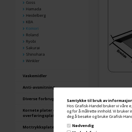
Goss
Hamada
Heidelberg
KBA
Komori
Roland
Ryobi
Sakurai
Shinohara
Winkler
Vaskemidler
Anti-avsmitning
Diverse forbrugsartikler
Samtykke til bruk av informasjo
Hos Grafisk-Handel bruker vi våre eg
Kornete plater og
og for å målrette innhold. Vi bruker
overføringsplater
deg å besøke og bruke Grafisk-Handel
Beskrivels
Nødvendig
Mottrykksplater