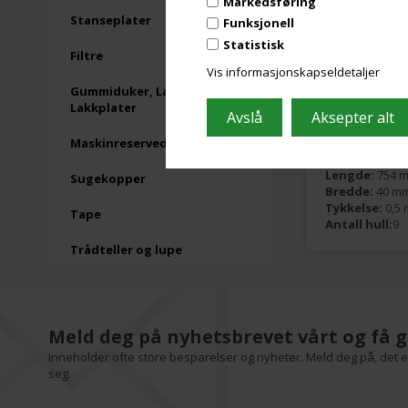
Markedsføring
Beskrive
Stanseplater
Funksjonell
Statistisk
Filtre
Vis informasjonskapseldetaljer
Kvalitets vaskel
Gummiduker, Lakkduker og
Med våre vaske
Lakkplater
% jevnt.
Modell:
Specia
Maskinreservedeler
Type:
Metal
Lengde:
754 
Sugekopper
Bredde:
40 m
Tykkelse:
0,5
Tape
Antall hull:
9
Trådteller og lupe
Meld deg på nyhetsbrevet vårt og få g
Inneholder ofte store besparelser og nyheter. Meld deg på, det er
seg.