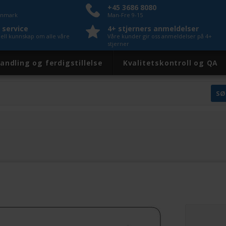
+45 3686 8080
Danmark
Man-Fre 9-15
 service
4+ stjerners anmeldelser
nell kunnskap om alle våre
Våre kunder gir oss anmeldelser på 4+
stjerner
andling og ferdigstillelse
Kvalitetskontroll og QA