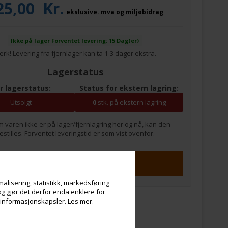
25,00
Kr.
ekslusive. mva og miljøbidrag
Ikke på lager
Forventet levering: 15 Dag(er)
rk! Levering fra fjernlager kan ta 1-3 dager ekstra.
Lagerstatus
r lagerstatus:
Status for ekstern lagring:
Utsolgt
0
stk. på ekstern lagring
m varen ikke er på lager/fjernlagring her og nå, kan den
estilles. Forventet leveringstid er som vist ovenfor.
alisering, statistikk, markedsføring
og gjør det derfor enda enklere for
v informasjonskapsler.
Les mer.