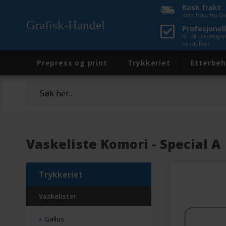
Rask frakt
Rask frakt fra 
Grafisk-Handel
Profesjonell
Du får profesjo
produkter
Prepress og print
Trykkeriet
Etterbeh
Vaskeliste Komori - Special A
Trykkeriet
Vaskelister
Gallus