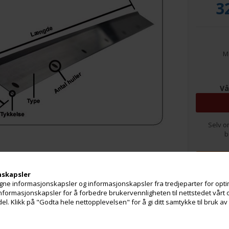
3
Me
Vå
Selv o
b
nskapsler
ne informasjonskapsler og informasjonskapsler fra tredjeparter for optim
 informasjonskapsler for å forbedre brukervennligheten til nettstedet vårt 
. Klikk på "Godta hele nettopplevelsen" for å gi ditt samtykke til bruk a
e
Brosjyrer og datablader