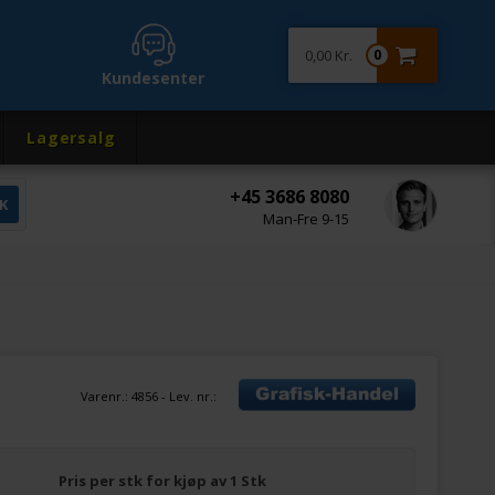
0,00 Kr.
0
Kundesenter
Lagersalg
+45 3686 8080
Man-Fre 9-15
Varenr.:
4856
- Lev. nr.:
Pris per stk for kjøp av 1 Stk