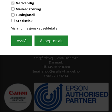
Nødvendig
Markedsføring
Funksjonell
Statistisk
Vis informasjonskapseldetaljer
Grafisk-Handel A/S © 2009
Kærgårdsvej 1, 2650 Hvidovre
Danmark
Tlf. +45 36 86 80 80
Email: shop@grafisk-handel.no
CVR: 27 39 12 14