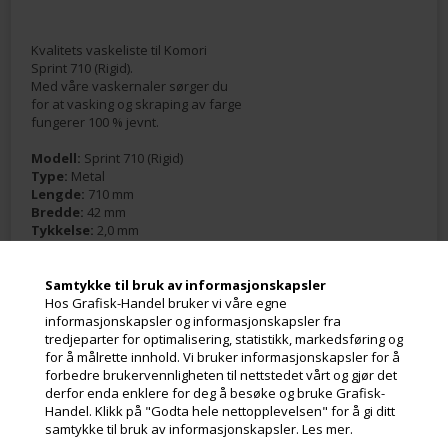
Kvalitets vaskeliste til Komori
Sprint 710 (Rigid).
Med våre vaskernaler sørger du
for at vasking og skraping av farge
fungerer 100 % jevnt.
Modell:
Sprint 710 (Rigid)
Type:
Metal
Lengde:
710 mm
Bredde:
42 mm
Tykkelse:
2,0 mm
Antall hull:
6
Samtykke til bruk av informasjonskapsler
Hos Grafisk-Handel bruker vi våre egne
informasjonskapsler og informasjonskapsler fra
tredjeparter for optimalisering, statistikk, markedsføring og
for å målrette innhold. Vi bruker informasjonskapsler for å
Meld deg på nyhetsbrevet vårt og få gode
forbedre brukervennligheten til nettstedet vårt og gjør det
tilbud
derfor enda enklere for deg å besøke og bruke Grafisk-
Handel. Klikk på "Godta hele nettopplevelsen" for å gi ditt
Inneholder ofte store besparelser og nyheter. Meld deg på, det er helt
samtykke til bruk av informasjonskapsler.
Les mer.
gratis og enkelt å avmelde seg.