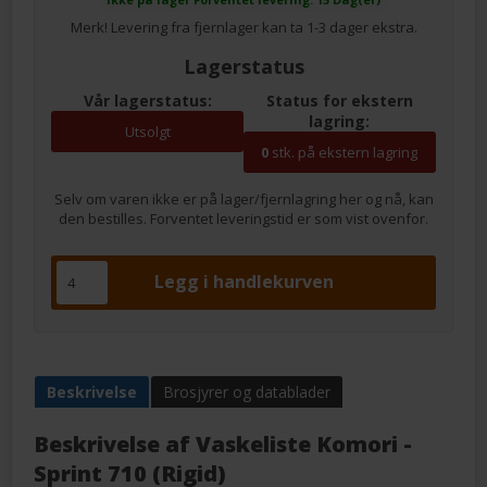
Merk! Levering fra fjernlager kan ta 1-3 dager ekstra.
Lagerstatus
Vår lagerstatus:
Status for ekstern
lagring:
Utsolgt
0
stk. på ekstern lagring
Selv om varen ikke er på lager/fjernlagring her og nå, kan
den bestilles. Forventet leveringstid er som vist ovenfor.
Beskrivelse
Brosjyrer og datablader
Beskrivelse af
Vaskeliste Komori -
Sprint 710 (Rigid)