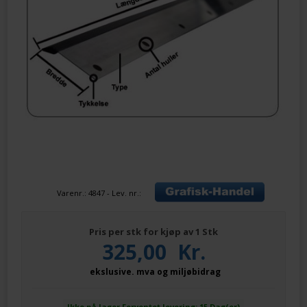
Varenr.:
4847
- Lev. nr.:
Pris per stk for kjøp av 1 Stk
325,00
Kr.
ekslusive. mva og miljøbidrag
Ikke på lager
Forventet levering: 15 Dag(er)